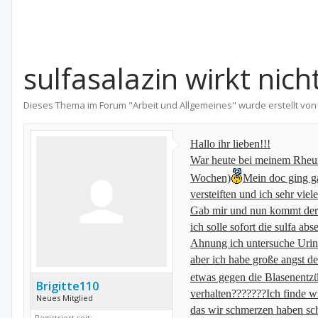
sulfasalazin wirkt nich
Dieses Thema im Forum "
Arbeit und Allgemeines
" wurde erstellt vo
Hallo ihr lieben!!!
War heute bei meinem Rheuma
Wochen)
Mein doc ging ga
versteiften und ich sehr vi
Gab mir und nun kommt der
ich solle sofort die sulfa ab
Ahnung ich untersuche Urin
aber ich habe große angst d
etwas gegen die Blasenentz
Brigitte110
verhalten???????Ich finde 
Neues Mitglied
das wir schmerzen haben sch
Registriert seit: