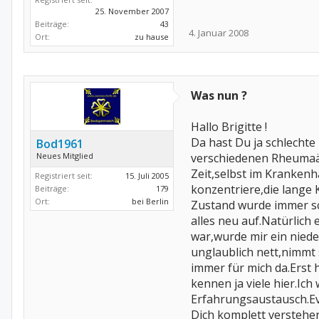
25. November 2007
Beiträge:
43
4. Januar 2008
Ort:
zu hause
Was nun ?
Hallo Brigitte !
Da hast Du ja schlecht
Bod1961
Neues Mitglied
verschiedenen Rheumaär
Zeit,selbst im Krankenh
Registriert seit:
15. Juli 2005
konzentriere,die lange
Beiträge:
179
Ort:
bei Berlin
Zustand wurde immer sch
alles neu auf.Natürlich 
war,wurde mir ein niede
unglaublich nett,nimmt s
immer für mich da.Erst 
kennen ja viele hier.Ich
Erfahrungsaustausch.Ev
Dich komplett verstehe