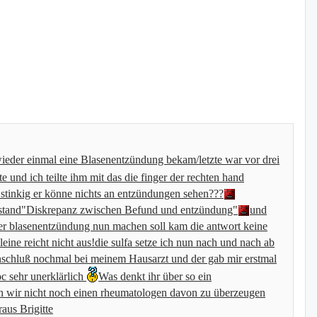
ieder einmal eine Blasenentzündung bekam/letzte war vor drei
e und ich teilte ihm mit das die finger der rechten hand
 stinkig er könne nichts an entzündungen sehen???
 stand"Diskrepanz zwischen Befund und entzündung"
und
ner blasenentzündung nun machen soll kam die antwort keine
eine reicht nicht aus!die sulfa setze ich nun nach und nach ab
anschluß nochmal bei meinem Hausarzt und der gab mir erstmal
c sehr unerklärlich
Was denkt ihr über so ein
en wir nicht noch einen rheumatologen davon zu überzeugen
aus Brigitte