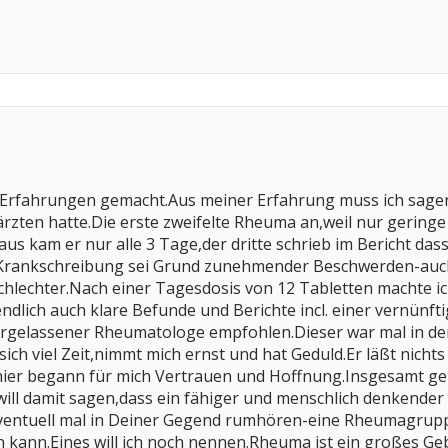
e Erfahrungen gemacht.Aus meiner Erfahrung muss ich sagen
zten hatte.Die erste zweifelte Rheuma an,weil nur gering
aus kam er nur alle 3 Tage,der dritte schrieb im Bericht d
 Krankschreibung sei Grund zunehmender Beschwerden-auch 
lechter.Nach einer Tagesdosis von 12 Tabletten machte ich d
endlich auch klare Befunde und Berichte incl. einer vernünft
rgelassener Rheumatologe empfohlen.Dieser war mal in der g
ich viel Zeit,nimmt mich ernst und hat Geduld.Er läßt nicht
hier begann für mich Vertrauen und Hoffnung.Insgesamt geht
 will damit sagen,dass ein fähiger und menschlich denkender 
entuell mal in Deiner Gegend rumhören-eine Rheumagruppe
n kann.Eines will ich noch nennen.Rheuma ist ein großes G