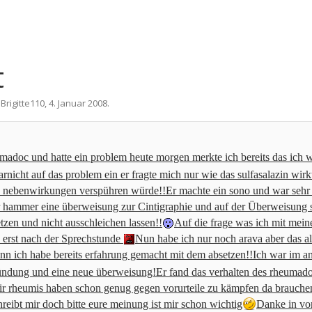
t
n
Brigitte110
,
4. Januar 2008
.
doc und hatte ein problem heute morgen merkte ich bereits das ich w
rnicht auf das problem ein er fragte mich nur wie das sulfasalazin wirkt
ele nebenwirkungen verspühren würde!!Er machte ein sono und war sehr
 hammer eine überweisung zur Cintigraphie und auf der Überweisung
setzen und nicht ausschleichen lassen!!
Auf die frage was ich mit mei
 erst nach der Sprechstunde
Nun habe ich nur noch arava aber das all
enn ich habe bereits erfahrung gemacht mit dem absetzen!!Ich war im 
ündung und eine neue überweisung!Er fand das verhalten des rheumado
wir rheumis haben schon genug gegen vorurteile zu kämpfen da brauch
reibt mir doch bitte eure meinung ist mir schon wichtig
Danke in vor