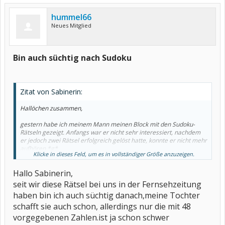
hummel66
Neues Mitglied
Bin auch süchtig nach Sudoku
Zitat von Sabinerin:
Hallöchen zusammen,
gestern habe ich meinem Mann meinen Block mit den Sudoku-
Rätseln gezeigt. Anfangs war er nicht sehr interessiert, nachdem
er jedoch zwei Rätsel erfolgreich gelöst hatte, konnte er nicht mehr
aufhören *g*
Klicke in dieses Feld, um es in vollständiger Größe anzuzeigen.
Puh, es besteht Suchtgefahr *augenroll* Selbst gestern abend vor
Hallo Sabinerin,
dem Schlafen musste ich noch einmal Rätseln....Ergebnis: im Schlaf
habe ich weiterhin Zahlen sortiert *gg*
seit wir diese Rätsel bei uns in der Fernsehzeitung
Das erinnert mich an unsere schlimmste Tetris-Phase.
haben bin ich auch süchtig danach,meine Tochter
schafft sie auch schon, allerdings nur die mit 48
Viele Grüße
Sabinerin
vorgegebenen Zahlen.ist ja schon schwer