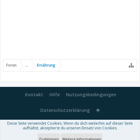
Foren
...
Ernährung
Kontakt
Hilfe
Nutzungsbedingungen
Datenschutzerklärung
Diese Seite verwendet Cookies. Wenn du dich weiterhin auf dieser Seite
Forum software by XenForo™
aufhältst, akzeptierst du unseren Einsatz von Cookies.
-
Deutsch von xenDach
Some XenForo functionality crafted by
Audentio Design
.
Theme designed by
ThemeHouse
.
Zustimmen
Weitere Informationen