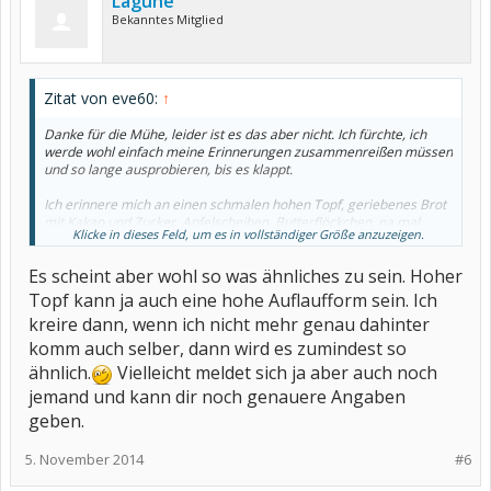
Lagune
Bekanntes Mitglied
Zitat von eve60:
↑
Danke für die Mühe, leider ist es das aber nicht. Ich fürchte, ich
werde wohl einfach meine Erinnerungen zusammenreißen müssen
und so lange ausprobieren, bis es klappt.
Ich erinnere mich an einen schmalen hohen Topf, geriebenes Brot
mit Kakao und Zucker, Apfelscheiben, Butterflöckchen, na mal
Klicke in dieses Feld, um es in vollständiger Größe anzuzeigen.
sehen.
Es scheint aber wohl so was ähnliches zu sein. Hoher
LG Eve
Topf kann ja auch eine hohe Auflaufform sein. Ich
kreire dann, wenn ich nicht mehr genau dahinter
komm auch selber, dann wird es zumindest so
ähnlich.
Vielleicht meldet sich ja aber auch noch
jemand und kann dir noch genauere Angaben
geben.
5. November 2014
#6