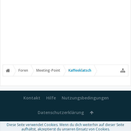
Foren
Meeting-Point
Kaffeeklatsch
Kontakt
Hilfe
Nutzungsbedingungen
Datenschutzerklärung
Diese Seite verwendet Cookies. Wenn du dich weiterhin auf dieser Seite
Forum software by XenForo™
aufhältst, akzeptierst du unseren Einsatz von Cookies.
-
Deutsch von xenDach