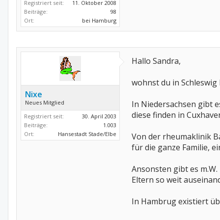
Registriert seit:
11. Oktober 2008
Beiträge:
98
Ort:
bei Hamburg
Hallo Sandra,
wohnst du in Schleswig 
Nixe
Neues Mitglied
In Niedersachsen gibt e
diese finden in Cuxhaven
Registriert seit:
30. April 2003
Beiträge:
1.003
Ort:
Hansestadt Stade/Elbe
Von der rheumaklinik 
für die ganze Familie, e
Ansonsten gibt es m.W. 
Eltern so weit auseina
In Hambrug existiert übe