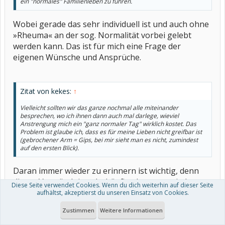
ein "normales" Familienleben zu führen.
Wobei gerade das sehr individuell ist und auch ohne
»Rheuma« an der sog. Normalität vorbei gelebt
werden kann. Das ist für mich eine Frage der
eigenen Wünsche und Ansprüche.
Zitat von kekes:
↑
Vielleicht sollten wir das ganze nochmal alle miteinander
besprechen, wo ich ihnen dann auch mal darlege, wieviel
Anstrengung mich ein "ganz normaler Tag" wirklich kostet. Das
Problem ist glaube ich, dass es für meine Lieben nicht greifbar ist
(gebrochener Arm = Gips, bei mir sieht man es nicht, zumindest
auf den ersten Blick).
Daran immer wieder zu erinnern ist wichtig, denn
dieses Verständnis geht häufig als erstes wieder
Diese Seite verwendet Cookies. Wenn du dich weiterhin auf dieser Seite
verloren. Ein guter Aufhänger sind Infekte. Eine
aufhältst, akzeptierst du unseren Einsatz von Cookies.
Erkältung, so banal sie ist, haut den stärksten Kerl
Zustimmen
Weitere Informationen
um. Sowas z.B. nutze ich, um deutlich zu machen,