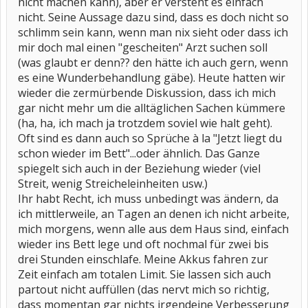
nicht machen kann), aber er versteht es einfach
nicht. Seine Aussage dazu sind, dass es doch nicht so
schlimm sein kann, wenn man nix sieht oder dass ich
mir doch mal einen "gescheiten" Arzt suchen soll
(was glaubt er denn?? den hätte ich auch gern, wenn
es eine Wunderbehandlung gäbe). Heute hatten wir
wieder die zermürbende Diskussion, dass ich mich
gar nicht mehr um die alltäglichen Sachen kümmere
(ha, ha, ich mach ja trotzdem soviel wie halt geht).
Oft sind es dann auch so Sprüche à la "Jetzt liegt du
schon wieder im Bett"...oder ähnlich. Das Ganze
spiegelt sich auch in der Beziehung wieder (viel
Streit, wenig Streicheleinheiten usw.)
Ihr habt Recht, ich muss unbedingt was ändern, da
ich mittlerweile, an Tagen an denen ich nicht arbeite,
mich morgens, wenn alle aus dem Haus sind, einfach
wieder ins Bett lege und oft nochmal für zwei bis
drei Stunden einschlafe. Meine Akkus fahren zur
Zeit einfach am totalen Limit. Sie lassen sich auch
partout nicht auffüllen (das nervt mich so richtig,
dass momentan gar nichts irgendeine Verbesserung