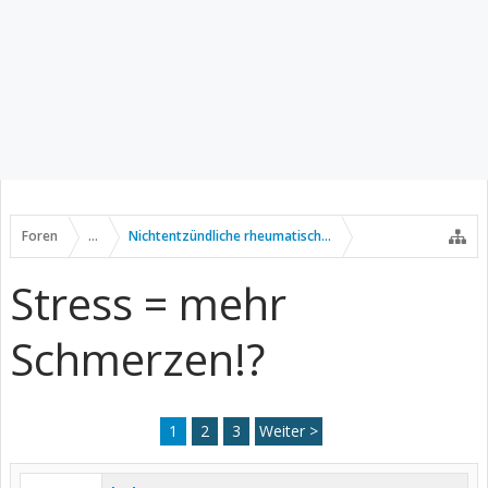
Foren
...
Nichtentzündliche rheumatische Erkrankungen
Stress = mehr
Schmerzen!?
1
2
3
Weiter >