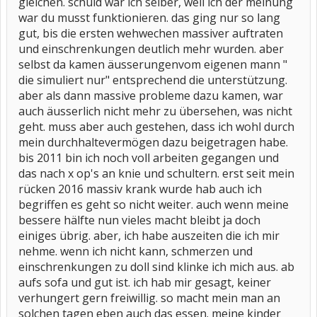
gleichen. schuld war ich selber, weil ich der meinung
war du musst funktionieren. das ging nur so lang
gut, bis die ersten wehwechen massiver auftraten
und einschrenkungen deutlich mehr wurden. aber
selbst da kamen äusserungenvom eigenen mann "
die simuliert nur" entsprechend die unterstützung.
aber als dann massive probleme dazu kamen, war
auch äusserlich nicht mehr zu übersehen, was nicht
geht. muss aber auch gestehen, dass ich wohl durch
mein durchhaltevermögen dazu beigetragen habe.
bis 2011 bin ich noch voll arbeiten gegangen und
das nach x op's an knie und schultern. erst seit mein
rücken 2016 massiv krank wurde hab auch ich
begriffen es geht so nicht weiter. auch wenn meine
bessere hälfte nun vieles macht bleibt ja doch
einiges übrig. aber, ich habe auszeiten die ich mir
nehme. wenn ich nicht kann, schmerzen und
einschrenkungen zu doll sind klinke ich mich aus. ab
aufs sofa und gut ist. ich hab mir gesagt, keiner
verhungert gern freiwillig. so macht mein man an
solchen tagen eben auch das essen. meine kinder