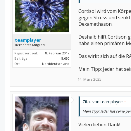
Cortisol wird vom Körp
gegen Stress und senkt 
Dexamethason.
Deshalb hilft Cortison
teamplayer
habe einen primären Mo
Bekanntes Mitglied
Registriert seit:
8. Februar 2017
Das wirkt sich auf die RA
Beiträge:
8.690
Ort:
Norddeutschland
Mein Tipp: Jeder hat sein
14. März 2025
Zitat von teamplayer:
↑
Mein Tipp: Jeder hat seine pers
Vielen lieben Dank!