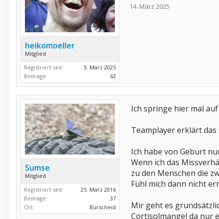
14. März 2025
heikomoeller
Mitglied
Registriert seit:
5. März 2025
Beiträge:
63
Ich springe hier mal auf
Teamplayer erklärt das
Ich habe von Geburt nur
Wenn ich das Missverhä
Sumse
zu den Menschen die zw
Mitglied
Fühl mich dann nicht e
Registriert seit:
25. März 2016
Beiträge:
37
Mir geht es grundsätzli
Ort:
Burscheid
Cortisolmangel da nur 