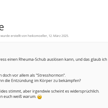
e
 wurde erstellt von
heikomoeller
,
12. März 2025
.
ress einen Rheuma-Schub auslösen kann, und das glaub ich ge
n doch vor allem als "Stresshormon".
dann die Entzündung im Körper zu bekämpfen?
eides stimmt, aber irgendwie scheint es widersprüchlich.
von euch weiß warum.