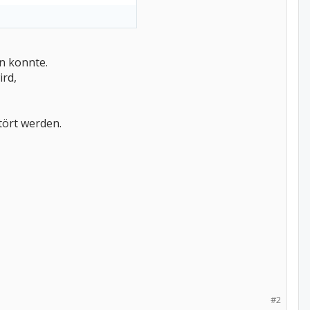
n konnte.
ird,
tört werden.
#2