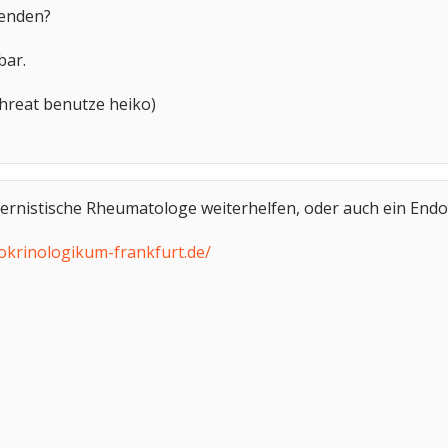
wenden?
bar.
threat benutze heiko)
nternistische Rheumatologe weiterhelfen, oder auch ein End
okrinologikum-frankfurt.de/