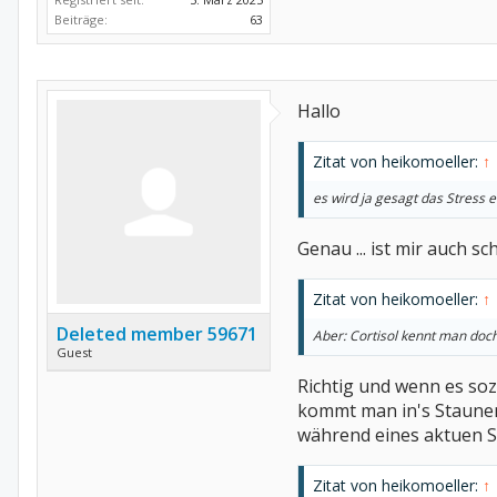
Beiträge:
63
Hallo
Zitat von heikomoeller:
↑
es wird ja gesagt das Stress 
Genau ... ist mir auch sc
Zitat von heikomoeller:
↑
Deleted member 59671
Aber: Cortisol kennt man doch
Guest
Richtig und wenn es soz
kommt man in's Staunen,
während eines aktuen S
Zitat von heikomoeller:
↑