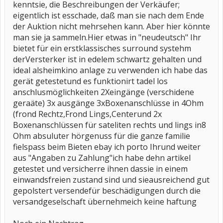
kenntsie, die Beschreibungen der Verkäufer;
eigentlich ist esschade, daß man sie nach dem Ende
der Auktion nicht mehrsehen kann. Aber hier könnte
man sie ja sammeln.Hier etwas in "neudeutsch" Ihr
bietet für ein erstklassisches surround systehm
derVersterker ist in edelem schwartz gehalten und
ideal alsheimkino anlage zu verwenden ich habe das
gerät getestetund es funktionirt tadel los
anschlusmöglichkeiten 2Xeingänge (verschidene
geraäte) 3x ausgänge 3xBoxenanschlüsse in 4Ohm
(frond Rechtz,Frond Lings,Centerund 2x
Boxenanschlüssen für sateliten rechts und lings in8
Ohm absuluter hörgenuss für die ganze familie
fielspass beim Bieten ebay ich porto Ihrund weiter
aus "Angaben zu Zahlung"ich habe dehn artikel
getestet und versicherre ihnen dassie in einem
einwandsfreien zustand sind und sieausreichend gut
gepolstert versendefür beschädigungen durch die
versandgeselschaft übernehmeich keine haftung