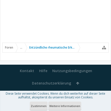
Foren
...
Entzündliche rheumatische Erkrankungen
Kontakt
Hilfe
Nutzungsbedingungen
Datenschutzerklärung
Diese Seite verwendet Cookies. Wenn du dich weiterhin auf dieser Seite
Forum software by XenForo™
aufhältst, akzeptierst du unseren Einsatz von Cookies.
-
Deutsch von xenDach
Some XenForo functionality crafted by
Audentio Design
.
Theme designed by
ThemeHouse
.
Zustimmen
Weitere Informationen