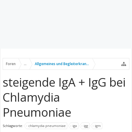
Foren
...
Allgemeines und Begleiterkrankungen
steigende IgA + IgG bei
Chlamydia
Pneumoniae
Schlagworte:
chlamydia pneumoniae
iga
igg
igm