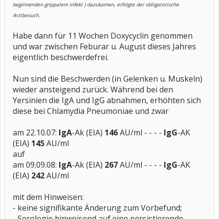
beginnenden grippalem Infekt ) dazukamen, erfolgte der obligatorische
Arztbesuch.
Habe dann für 11 Wochen Doxycyclin genommen
und war zwischen Feburar u. August dieses Jahres
eigentlich beschwerdefrei.
Nun sind die Beschwerden (in Gelenken u. Muskeln)
wieder ansteigend zurück. Während bei den
Yersinien die IgA und IgG abnahmen, erhöhten sich
diese bei Chlamydia Pneumoniae und zwar
am 22.10.07:
IgA
-Ak (EIA)
146
AU/ml - - - -
IgG
-AK
(EIA)
145
AU/ml
auf
am 09.09.08:
IgA
-Ak (EIA)
267
AU/ml - - - -
IgG
-AK
(EIA)
242
AU/ml
mit dem Hinweisen:
- keine signifikante Änderung zum Vorbefund;
- Serologie hinweisend auf eine persistierende