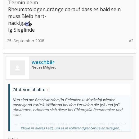
Termin beim
Rheumatologen,dränge darauf dass es bald sein
muss.Bleib hart-
näckig.
lg Sieglinde
25. September 2008
#2
waschbär
Neues Mitglied
Zitat von ubalfa:
↑
Nun sind die Beschwerden (in Gelenken u. Muskeln) wieder
ansteigend zurück. Während bei den Yersinien die IgA und IgG
abnahmen, erhöhten sich diese bei Chlamydia Pneumoniae und
zwar
am 22.10.07:
IgA
-Ak (EIA)
146
AU/ml - - - -
IgG
-AK (EIA)
145
AU/ml
Klicke in dieses Feld, um es in vollständiger Größe anzuzeigen.
auf
am 09.09.08:
IgA
-Ak (EIA)
267
AU/ml - - - -
IgG
-AK (EIA)
242
AU/ml