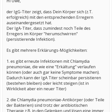
Hi Uwe,
mit dem Hinweisen:
- keine signifikante Änderung zum Vorbefund;
der IgG-Titer zeigt, dass Dein Körper sich (z.T.
- Serologie hinweisend auf eine persistierende Infektion.
erfolgreich) mit den entsprechenden Erregern
was mich doch sehr verunsichert.
auseinandergesetzt hat.
Der IgA-Titer, dass zumindest noch Teile des
Was hat das denn nun konkret zu bedeuten?
Erregers im Körper "herumschwirren"
Für eine Aufklärung wäre ich sehr dankbar.
(persistierende Infektion).
Es gibt mehrere Erklärungs-Möglichkeiten:
Gruß an alle
Uwe
1. es gibt erneute Infektionen mit Chlamydia
pneumoniae, die wie eine "Erkältung" verlaufen
können (oder auch gar keine Symptome machen).
Dadurch kann der IgA Titer scheinbar persistieren
(bestehen bleiben) oder leicht steigen (ist in
Wirklickeit aber ein neuer Titer)
2. die Chlamydia pneumoniae-Antikörper (oder Teile
der Bakterien) sind trotz der antibiotischen
Therapie z.B. in den Gelenken und lösen eine immer