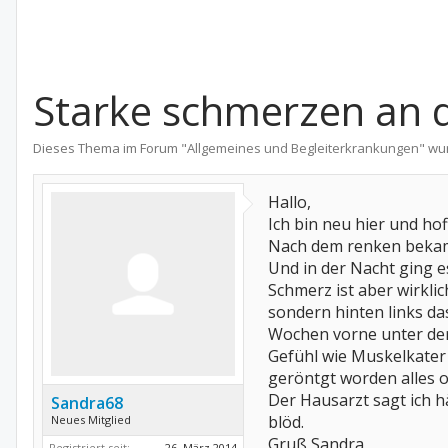
Starke schmerzen an d
Dieses Thema im Forum "
Allgemeines und Begleiterkrankungen
" wu
Hallo,
Ich bin neu hier und ho
Nach dem renken bekam
Und in der Nacht ging es
Schmerz ist aber wirkl
sondern hinten links das
Wochen vorne unter der
Gefühl wie Muskelkater 
geröntgt worden alles o
Der Hausarzt sagt ich h
Sandra68
blöd.
Neues Mitglied
Gruß Sandra
Registriert seit:
26. März 2014