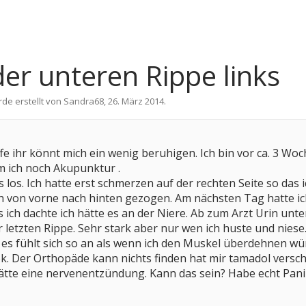
er unteren Rippe links
rde erstellt von
Sandra68
,
26. März 2014
.
ffe ihr könnt mich ein wenig beruhigen. Ich bin vor ca. 3 W
 ich noch Akupunktur .
 los. Ich hatte erst schmerzen auf der rechten Seite so das 
ich von vorne nach hinten gezogen. Am nächsten Tag hatte 
 ich dachte ich hätte es an der Niere. Ab zum Arzt Urin unter
 letzten Rippe. Sehr stark aber nur wen ich huste und nie
es fühlt sich so an als wenn ich den Muskel überdehnen wü
k. Der Orthopäde kann nichts finden hat mir tamadol versch
ätte eine nervenentzündung. Kann das sein? Habe echt Pani