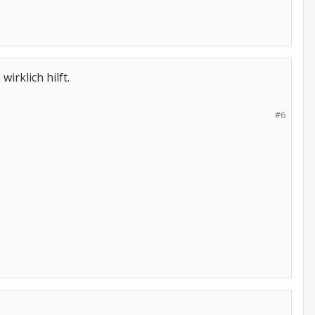
rklich hilft.
#6