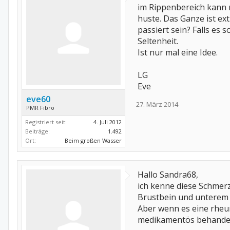
im Rippenbereich kann m
huste. Das Ganze ist ex
passiert sein? Falls es
Seltenheit.
Ist nur mal eine Idee.
LG
Eve
eve60
27. März 2014
PMR Fibro
Registriert seit:
4. Juli 2012
Beiträge:
1.492
Ort:
Beim großen Wasser
Hallo Sandra68,
ich kenne diese Schmerz
Brustbein und unterem 
Aber wenn es eine rheu
medikamentös behandelt,