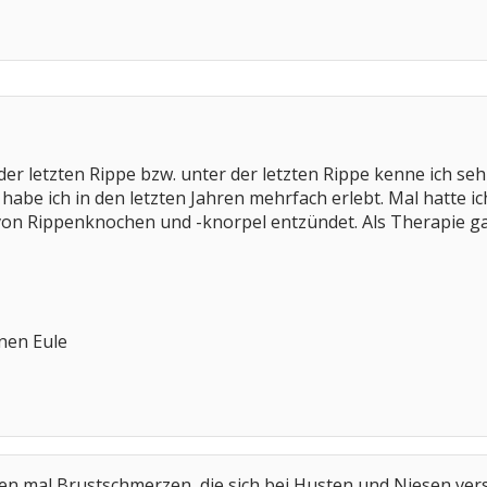
er letzten Rippe bzw. unter der letzten Rippe kenne ich se
abe ich in den letzten Jahren mehrfach erlebt. Mal hatte i
on Rippenknochen und -knorpel entzündet. Als Therapie ga
inen Eule
hren mal Brustschmerzen, die sich bei Husten und Niesen ver