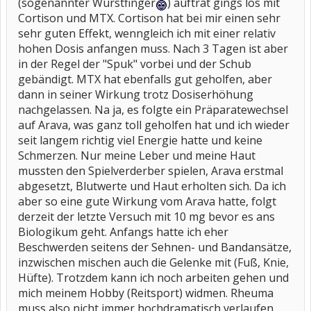
(sogenannter Wurstfinger
) auftrat gings los mit
Cortison und MTX. Cortison hat bei mir einen sehr
sehr guten Effekt, wenngleich ich mit einer relativ
hohen Dosis anfangen muss. Nach 3 Tagen ist aber
in der Regel der "Spuk" vorbei und der Schub
gebändigt. MTX hat ebenfalls gut geholfen, aber
dann in seiner Wirkung trotz Dosiserhöhung
nachgelassen. Na ja, es folgte ein Präparatewechsel
auf Arava, was ganz toll geholfen hat und ich wieder
seit langem richtig viel Energie hatte und keine
Schmerzen. Nur meine Leber und meine Haut
mussten den Spielverderber spielen, Arava erstmal
abgesetzt, Blutwerte und Haut erholten sich. Da ich
aber so eine gute Wirkung vom Arava hatte, folgt
derzeit der letzte Versuch mit 10 mg bevor es ans
Biologikum geht. Anfangs hatte ich eher
Beschwerden seitens der Sehnen- und Bandansätze,
inzwischen mischen auch die Gelenke mit (Fuß, Knie,
Hüfte). Trotzdem kann ich noch arbeiten gehen und
mich meinem Hobby (Reitsport) widmen. Rheuma
muss also nicht immer hochdramatisch verlaufen.