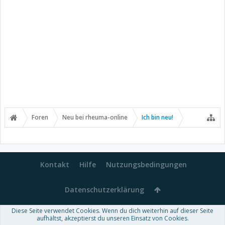
Foren
Neu bei rheuma-online
Ich bin neu!
Kontakt
Hilfe
Nutzungsbedingungen
Datenschutzerklärung
Diese Seite verwendet Cookies. Wenn du dich weiterhin auf dieser Seite
Forum software by XenForo™
aufhältst, akzeptierst du unseren Einsatz von Cookies.
-
Deutsch von xenDach