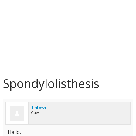
Spondylolisthesis
Tabea
Guest
Hallo,