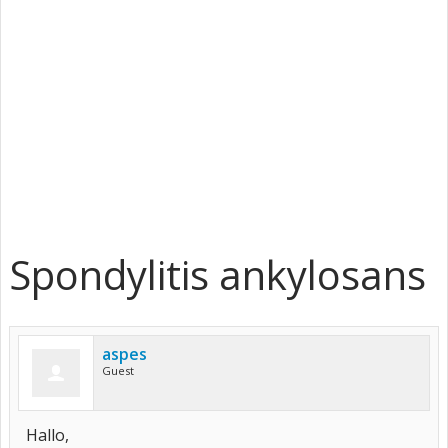
Spondylitis ankylosans
aspes
Guest
Hallo,