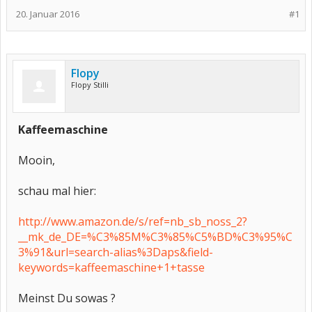
20. Januar 2016
#1
Flopy
Flopy Stilli
Kaffeemaschine
Mooin,
schau mal hier:
http://www.amazon.de/s/ref=nb_sb_noss_2?
__mk_de_DE=%C3%85M%C3%85%C5%BD%C3%95%C
3%91&url=search-alias%3Daps&field-
keywords=kaffeemaschine+1+tasse
Meinst Du sowas ?