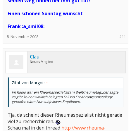
seinen Weg finden der ihm gut tut!
Einen schönen Sonntag wünscht
Frank :a_smil08:
8. November 2008
#11
Clau
Neues Mitglied
Zitat von Margot:
↑
Im Radio war ein Rheumaspezialist(am Weltrheumatag),der sagte
es gibt keinen wirklich belegten Fall wo Ernährungsumstellung
geholfen hätte.Nur subjektives Empfinden.
Tja, da scheint dieser Rheumaspezialist nicht gerade
viel zu recherchieren.
.
Schau mal in den thread
http://www.rheuma-