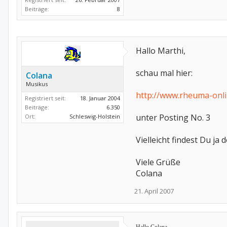
Beiträge:
8
Hallo Marthi,
schau mal hier:
Colana
Musikus
http://www.rheuma-onl
Registriert seit:
18. Januar 2004
Beiträge:
6.350
unter Posting No. 3
Ort:
Schleswig-Holstein
Vielleicht findest Du ja 
Viele Grüße
Colana
21. April 2007