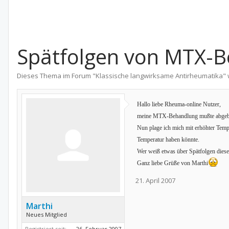
Spätfolgen von MTX-B
Dieses Thema im Forum "
Klassische langwirksame Antirheumatika
"
Hallo liebe Rheuma-online Nutzer,
meine MTX-Behandlung mußte abgebro
Nun plage ich mich mit erhöhter Temp
Temperatur haben könnte.
Wer weiß etwas über Spätfolgen diese
Ganz liebe Grüße von Marthi
21. April 2007
Marthi
Neues Mitglied
Registriert seit:
26. Februar 2007