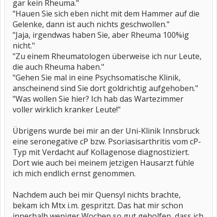
gar kein Rheuma."
"Hauen Sie sich eben nicht mit dem Hammer auf die
Gelenke, dann ist auch nichts geschwollen."
"Jaja, irgendwas haben Sie, aber Rheuma 100%ig
nicht."
"Zu einem Rheumatologen überweise ich nur Leute,
die auch Rheuma haben."
"Gehen Sie mal in eine Psychsomatische Klinik,
anscheinend sind Sie dort goldrichtig aufgehoben."
"Was wollen Sie hier? Ich hab das Wartezimmer
voller wirklich kranker Leute!"
Übrigens wurde bei mir an der Uni-Klinik Innsbruck
eine seronegative cP bzw. Psoriasisarthritis vom cP-
Typ mit Verdacht auf Kollagenose diagnostiziert.
Dort wie auch bei meinem jetzigen Hausarzt fühle
ich mich endlich ernst genommen.
Nachdem auch bei mir Quensyl nichts brachte,
bekam ich Mtx i.m. gespritzt. Das hat mir schon
innerhalb weniger Wochen so gut geholfen, dass ich