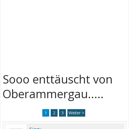
Sooo enttäuscht von
Oberammergau.....
1
2
3
Weiter >