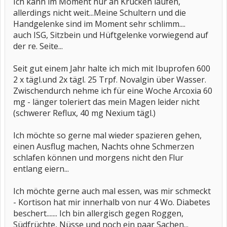
Ich kann im Moment nur an Krücken laufen,
allerdings nicht weit...Meine Schultern und die
Handgelenke sind im Moment sehr schlimm....
auch ISG, Sitzbein und Hüftgelenke vorwiegend auf
der re. Seite...
Seit gut einem Jahr halte ich mich mit Ibuprofen 600
2 x tägl.und 2x tägl. 25 Trpf. Novalgin über Wasser.
Zwischendurch nehme ich für eine Woche Arcoxia 60
mg - länger toleriert das mein Magen leider nicht
(schwerer Reflux, 40 mg Nexium tägl.)
Ich möchte so gerne mal wieder spazieren gehen,
einen Ausflug machen, Nachts ohne Schmerzen
schlafen können und morgens nicht den Flur
entlang eiern...
Ich möchte gerne auch mal essen, was mir schmeckt
- Kortison hat mir innerhalb von nur 4 Wo. Diabetes
beschert....... Ich bin allergisch gegen Roggen,
Südfrüchte, Nüsse und noch ein paar Sachen...