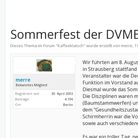
Sommerfest der DVMB
Dieses Thema im Forum "
Kaffeeklatsch
" wurde erstellt von
merre
,
1
Wir führten am 8. Augu
in Strausberg stattfand
Veranstalter war die D
merre
Funktion im Vorstand a
Bekanntes Mitglied
Diesmal wurde das Somm
Registriert seit:
30. April 2003
Die Disziplinen waren m
Beiträge:
4.196
(Baumstammwerfen) und 
Ort:
Berlin
dem "Gesundheitszusta
Schirmherrin war die V
sowie auch verschieden
Es war ein toller Tag, 