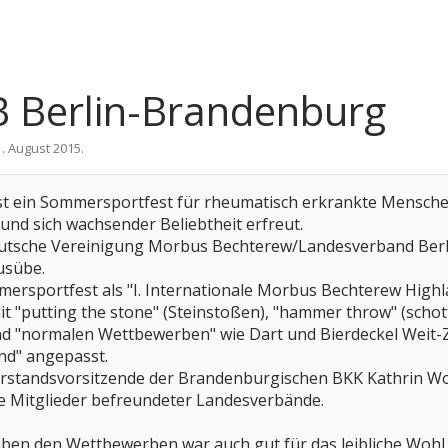
 Berlin-Brandenburg
1. August 2015
.
st ein Sommersportfest für rheumatisch erkrankte Menschen
 und sich wachsender Beliebtheit erfreut.
eutsche Vereinigung Morbus Bechterew/Landesverband Berli
usübe.
ersportfest als "I. Internationale Morbus Bechterew High
it "putting the stone" (Steinstoßen), "hammer throw" (scho
"normalen Wettbewerben" wie Dart und Bierdeckel Weit-Z
nd" angepasst.
orstandsvorsitzende der Brandenburgischen BKK Kathrin W
e Mitglieder befreundeter Landesverbände.
neben den Wettbewerben war auch gut für das leibliche Wohl