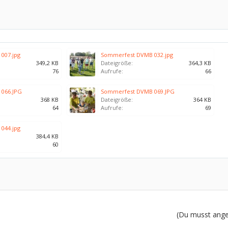
007.jpg
Sommerfest DVMB 032.jpg
349,2 KB
Dateigröße:
364,3 KB
76
Aufrufe:
66
066.JPG
Sommerfest DVMB 069.JPG
368 KB
Dateigröße:
364 KB
64
Aufrufe:
69
044.jpg
384,4 KB
60
(Du musst angem