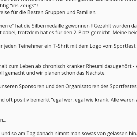
htig "ins Zeugs" !
reise für die Besten Gruppen und Familien.
"merre" hat die Silbermedaille gewonnen !! Gezählt wurden
 dabei, trotzdem hat es für den 2. Platz gereicht...Meine b
 jeden Teinehmer ein T-Shrit mit dem Logo vom Sportfest u
halt zum Leben als chronisch kranker Rheumi dazugehört - vie
all gemacht und wir planen schon das Nächste.
h unseren Sponsoren und den Organisatoren des Sportfestes
nd oft positiv bemerkt "egal wer, egal wie krank, Alle war
...
 und so am Tag danach nimmt man sowas von gelassen hin...