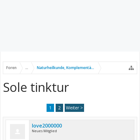
Foren
...
Naturheilkunde, Komplementär- u. Alternativmedizin
Sole tinktur
1
2
Weiter >
love2000000
Neues Mitglied