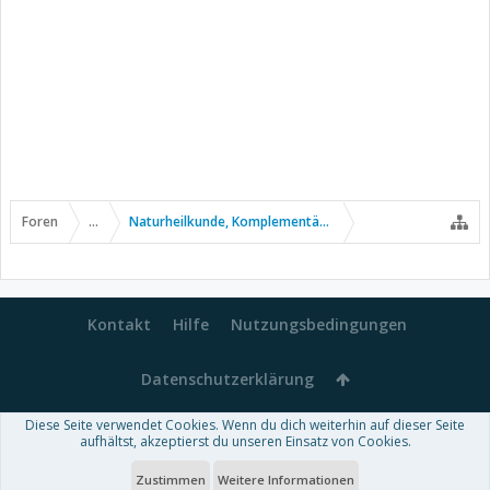
Foren
...
Naturheilkunde, Komplementär- u. Alternativmedizin
Kontakt
Hilfe
Nutzungsbedingungen
Datenschutzerklärung
Diese Seite verwendet Cookies. Wenn du dich weiterhin auf dieser Seite
Forum software by XenForo™
aufhältst, akzeptierst du unseren Einsatz von Cookies.
-
Deutsch von xenDach
Some XenForo functionality crafted by
Audentio Design
.
Theme designed by
ThemeHouse
.
Zustimmen
Weitere Informationen