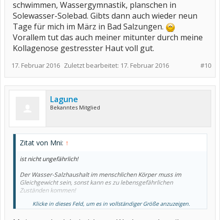
schwimmen, Wassergymnastik, planschen in
Solewasser-Solebad. Gibts dann auch wieder neun
Tage für mich im März in Bad Salzungen.
Vorallem tut das auch meiner mitunter durch meine
Kollagenose gestresster Haut voll gut.
17. Februar 2016
Zuletzt bearbeitet:
17. Februar 2016
#10
Lagune
Bekanntes Mitglied
Zitat von Mni:
↑
ist nicht ungefährlich!
Der Wasser-Salzhaushalt im menschlichen Körper muss im
Gleichgewicht sein, sonst kann es zu lebensgefährlichen
Zuständen kommen!
Klicke in dieses Feld, um es in vollständiger Größe anzuzeigen.
Bitte bitte glaubt nicht alles, was im internet steht und macht
solche "Experimente" nur in Absprache mit Eurem Arzt!!