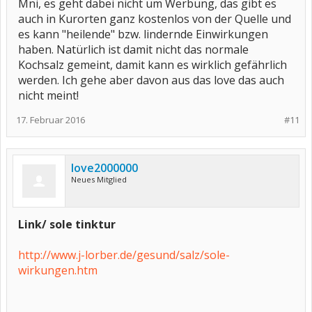
Mni, es geht dabei nicht um Werbung, das gibt es
Ich halte das hier in diesem Strang für den Beginn einer möglichen
auch in Kurorten ganz kostenlos von der Quelle und
Werbekampagne für ein spezielles Salz, das man dann dafür
es kann "heilende" bzw. lindernde Einwirkungen
verwenden soll......
haben. Natürlich ist damit nicht das normale
Kochsalz gemeint, damit kann es wirklich gefährlich
werden. Ich gehe aber davon aus das love das auch
nicht meint!
17. Februar 2016
#11
love2000000
Neues Mitglied
Link/ sole tinktur
http://www.j-lorber.de/gesund/salz/sole-
wirkungen.htm