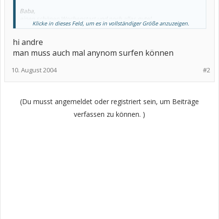
Baba,
einen schönen Wochenstart und noch alles gute!
Klicke in dieses Feld, um es in vollständiger Größe anzuzeigen.
hi andre
Free
man muss auch mal anynom surfen können
10. August 2004
#2
(Du musst angemeldet oder registriert sein, um Beiträge
verfassen zu können. )