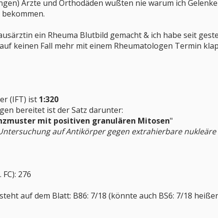
gen) Ärzte und Orthodäden wußten nie warum ich Gelenken
in bekommen.
särztin ein Rheuma Blutbild gemacht & ich habe seit gester
 auf keinen Fall mehr mit einem Rheumatologen Termin kla
r (IFT) ist
1:320
en bereitet ist der Satz darunter:
nzmuster mit positiven granulären Mitosen
"
. Untersuchung auf Antikörper gegen extrahierbare nukleär
 FC): 276
steht auf dem Blatt: B86: 7/18 (könnte auch BS6: 7/18 heiße