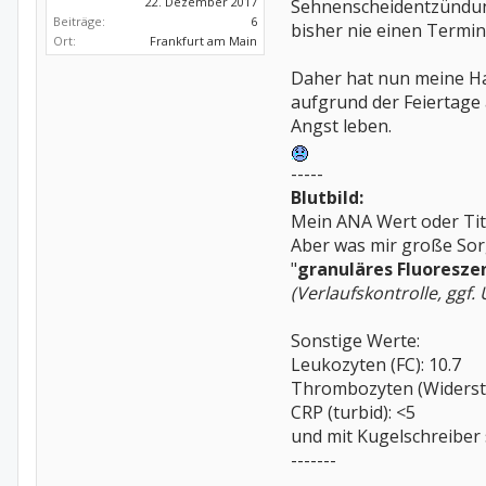
22. Dezember 2017
Sehnenscheidentzündun
Beiträge:
6
bisher nie einen Term
Ort:
Frankfurt am Main
Daher hat nun meine Hau
aufgrund der Feiertage
Angst leben.
-----
Blutbild:
Mein ANA Wert oder Tite
Aber was mir große Sorg
"
granuläres Fluoresze
(Verlaufskontrolle, ggf
Sonstige Werte:
Leukozyten (FC): 10.7
Thrombozyten (Widerst.
CRP (turbid): <5
und mit Kugelschreiber 
-------