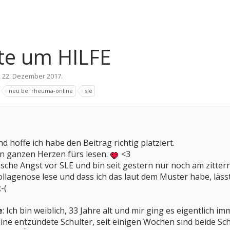
tte um HILFE
,
22. Dezember 2017
.
neu bei rheuma-online
sle
nd hoffe ich habe den Beitrag richtig platziert.
on ganzen Herzen fürs lesen.
<3
sche Angst vor SLE und bin seit gestern nur noch am zitter
llagenose lese und dass ich das laut dem Muster habe, läss
-(
e
: Ich bin weiblich, 33 Jahre alt und mir ging es eigentlich im
ine entzündete Schulter, seit einigen Wochen sind beide Sch