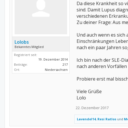
Da diese Krankheit so v
sind. Damit Lupus diagn
verschiedenen Erkranku
Zu deiner Frage: Aus me
Und auch wenn es sich a
Einschränkungen Leben. 
Lolobs
nach ein paar Jahren 
Bekanntes Mitglied
Registriert seit:
Ich bin nach der SLE-Di
19. Dezember 2014
Beiträge:
217
nach anderen Vorfällen 
Ort:
Niedersachsen
Probiere erst mal bissc
Viele Grüße
Lolo
22. Dezember 2017
Lavendel14
,
Resi Ratlos
und
Mo