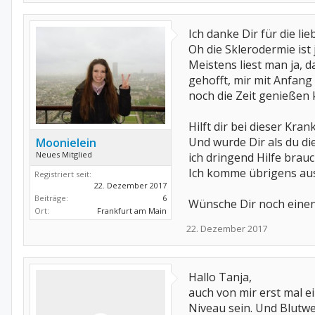
Ich danke Dir für die li
Oh die Sklerodermie ist 
Meistens liest man ja, 
gehofft, mir mit Anfang
noch die Zeit genießen 
Hilft dir bei dieser Kr
Und wurde Dir als du d
Moonielein
Neues Mitglied
ich dringend Hilfe brauc
Ich komme übrigens au
Registriert seit:
22. Dezember 2017
Beiträge:
6
Wünsche Dir noch einen
Ort:
Frankfurt am Main
22. Dezember 2017
Hallo Tanja,
auch von mir erst mal e
Niveau sein. Und Blutwe