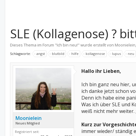
SLE (Kollagenose) ? bi
Dieses Thema im Forum "
Ich bin neu!
" wurde erstellt von
Moonielein
Schlagworte:
angst
blutbild
hilfe
kollagenose
lupus
neu
Hallo ihr Lieben,
Ich bin ganz neu hier, u
ich danke jetzt schon v
Denn ich habe eine pani
Was ich über SLE und Ko
weiß nicht mehr weiter. ;
Moonielein
Neues Mitglied
Kurz zur Vorgeschicht
immer wieder/ ständig e
Registriert seit: