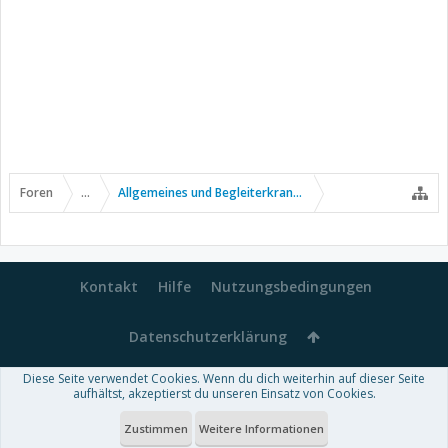
Foren
...
Allgemeines und Begleiterkrankungen
Kontakt
Hilfe
Nutzungsbedingungen
Datenschutzerklärung
Diese Seite verwendet Cookies. Wenn du dich weiterhin auf dieser Seite
Forum software by XenForo™
aufhältst, akzeptierst du unseren Einsatz von Cookies.
-
Deutsch von xenDach
Some XenForo functionality crafted by
Audentio Design
.
Theme designed by
ThemeHouse
.
Zustimmen
Weitere Informationen