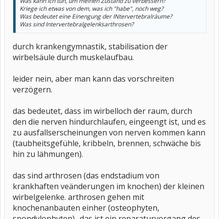
Was kann ich tun, um meinen Zustand zu verbessern?
Kriege ich etwas von dem, was ich "habe", noch weg?
Was bedeutet eine Einengung der INtervertebralräume?
Was sind Intervertebralgelenksarthrosen?
durch krankengymnastik, stabilisation der
wirbelsäule durch muskelaufbau.
leider nein, aber man kann das vorschreiten
verzögern.
das bedeutet, dass im wirbelloch der raum, durch
den die nerven hindurchlaufen, eingeengt ist, und es
zu ausfallserscheinungen von nerven kommen kann
(taubheitsgefühle, kribbeln, brennen, schwäche bis
hin zu lähmungen).
das sind arthrosen (das endstadium von
krankhaften veänderungen im knochen) der kleinen
wirbelgelenke. arthrosen gehen mit
knochenanbauten einher (osteophyten,
spondylophyten)- das ist ein reparaturvorgang des