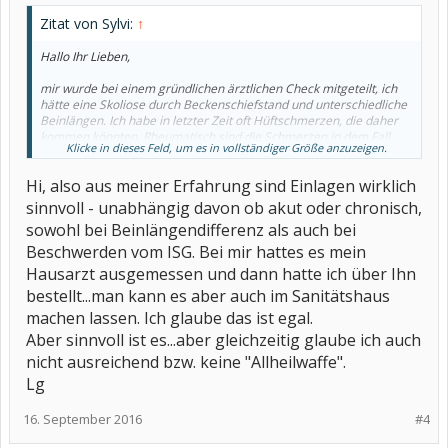
Zitat von Sylvi:
↑
Hallo Ihr Lieben,
mir wurde bei einem gründlichen ärztlichen Check mitgeteilt, ich
hätte eine Skoliose durch Beckenschiefstand und unterschiedliche
Beinlängen. Ich habe in letzter Zeit oft Hüftschmerzen, die daher
kommen könnten. Rheumatisch sind die Schmerzen in dem Fall
Klicke in dieses Feld, um es in vollständiger Größe anzuzeigen.
nicht.
Ich soll mir im Sanitätshaus Einlagen anfertigen lassen. Hat
Hi, also aus meiner Erfahrung sind Einlagen wirklich
jemand schon Erfahrungen damit gemacht?
sinnvoll - unabhängig davon ob akut oder chronisch,
Vielen Dank und liebe Grüße
sowohl bei Beinlängendifferenz als auch bei
Sylvi
Beschwerden vom ISG. Bei mir hattes es mein
Hausarzt ausgemessen und dann hatte ich über Ihn
bestellt...man kann es aber auch im Sanitätshaus
machen lassen. Ich glaube das ist egal.
Aber sinnvoll ist es...aber gleichzeitig glaube ich auch
nicht ausreichend bzw. keine "Allheilwaffe".
Lg
16. September 2016
#4