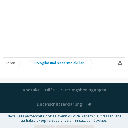
Foren
...
Biologika und niedermolekulare Wirkstoffe
Kontakt
Hilfe
Nutzungsbedingungen
Datenschutzerklärung
Diese Seite verwendet Cookies. Wenn du dich weiterhin auf dieser Seite
Forum software by XenForo™
aufhältst, akzeptierst du unseren Einsatz von Cookies.
-
Deutsch von xenDach
Some XenForo functionality crafted by
Audentio Design
.