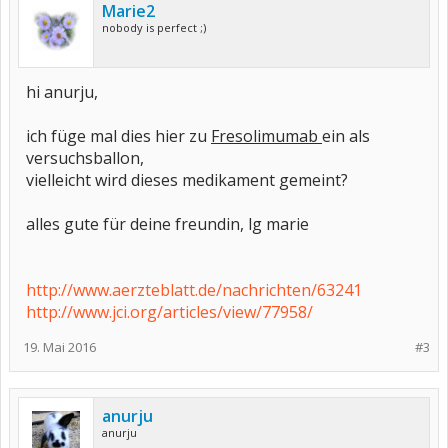
Marie2
nobody is perfect ;)
hi anurju,
ich füge mal dies hier zu
Fresolimumab
ein als
versuchsballon,
vielleicht wird dieses medikament gemeint?
alles gute für deine freundin, lg marie
http://www.aerzteblatt.de/nachrichten/63241
http://www.jci.org/articles/view/77958/
19. Mai 2016
#3
anurju
anurju