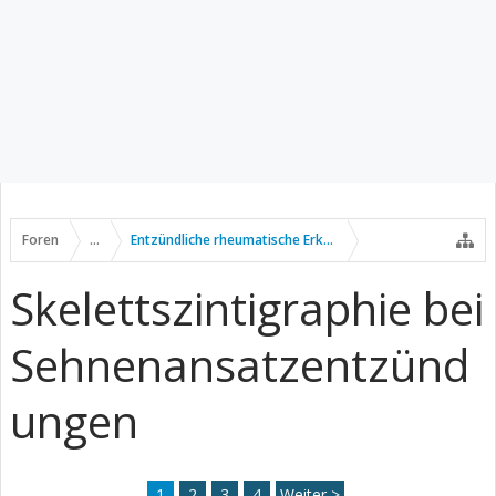
Foren
...
Entzündliche rheumatische Erkrankungen
Skelettszintigraphie bei
Sehnenansatzentzünd
ungen
1
2
3
4
Weiter >