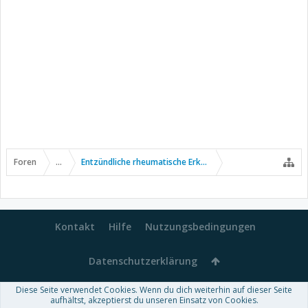
Foren
...
Entzündliche rheumatische Erkrankungen
Kontakt
Hilfe
Nutzungsbedingungen
Datenschutzerklärung
Diese Seite verwendet Cookies. Wenn du dich weiterhin auf dieser Seite
Forum software by XenForo™
aufhältst, akzeptierst du unseren Einsatz von Cookies.
-
Deutsch von xenDach