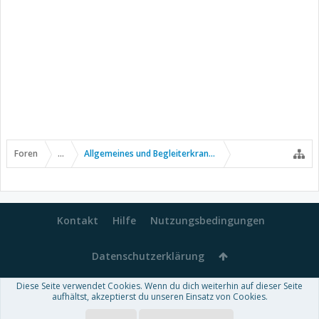
Foren
...
Allgemeines und Begleiterkrankungen
Kontakt
Hilfe
Nutzungsbedingungen
Datenschutzerklärung
Diese Seite verwendet Cookies. Wenn du dich weiterhin auf dieser Seite
Forum software by XenForo™
aufhältst, akzeptierst du unseren Einsatz von Cookies.
-
Deutsch von xenDach
Some XenForo functionality crafted by
Audentio Design
.