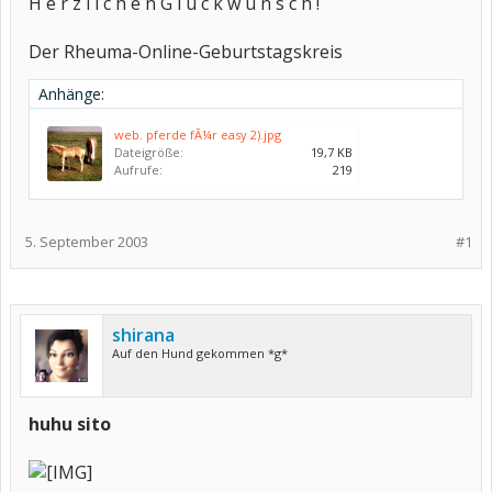
H e r z l i c h e n G l ü c k w u n s c h !
Der Rheuma-Online-Geburtstagskreis
Anhänge:
web. pferde fÃ¼r easy 2).jpg
Dateigröße:
19,7 KB
Aufrufe:
219
5. September 2003
#1
shirana
Auf den Hund gekommen *g*
huhu sito