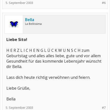
5. September 2003
#6
Bella
La Bellissima
Liebe Sito!
H E R Z L I C H E N G L Ü C K W U N S C H zum
Geburtstag und alles alles liebe, gute und vor allem
Gesundheit für das kommende Lebensjahr wünscht
dir Bella.
Lass dich heute richtig verwöhnen und feiern.
Liebe Grüße,
Bella
5. September 2003
#7