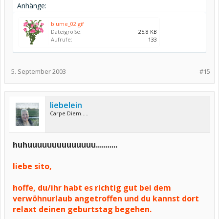
Anhänge:
blume_02.gif
Dateigröße:
25,8 KB
Aufrufe:
133
5. September 2003
#15
liebelein
Carpe Diem.....
huhuuuuuuuuuuuuuu...........
liebe sito,
hoffe, du/ihr habt es richtig gut bei dem
verwöhnurlaub angetroffen und du kannst dort
relaxt deinen geburtstag begehen.