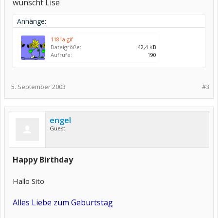
wünscht Lise
Anhänge:
1181a.gif
Dateigröße:
42,4 KB
Aufrufe:
190
5. September 2003
#3
engel
Guest
Happy Birthday
Hallo Sito
Alles Liebe zum Geburtstag