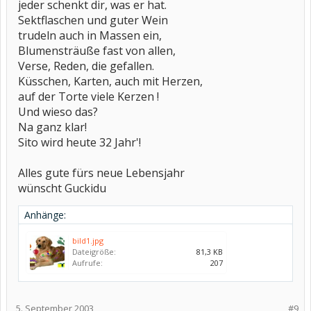
jeder schenkt dir, was er hat.
Sektflaschen und guter Wein
trudeln auch in Massen ein,
Blumensträuße fast von allen,
Verse, Reden, die gefallen.
Küsschen, Karten, auch mit Herzen,
auf der Torte viele Kerzen !
Und wieso das?
Na ganz klar!
Sito wird heute 32 Jahr'!
Alles gute fürs neue Lebensjahr
wünscht Guckidu
Anhänge:
bild1.jpg
Dateigröße:
81,3 KB
Aufrufe:
207
5. September 2003
#9