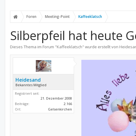
Foren
Meeting-Point
Kaffeeklatsch
Silberpfeil hat heute 
Dieses Thema im Forum "
Kaffeeklatsch
" wurde erstellt von
Heidesa
Heidesand
Bekanntes Mitglied
Registriert seit:
21. Dezember 2008
Beiträge:
2.166
Ort:
Gelsenkirchen