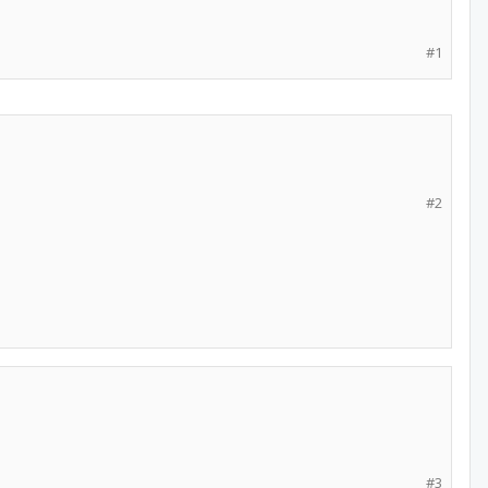
#1
#2
#3