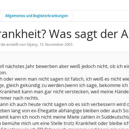
Allgemeines und Begleiterkrankungen
rankheit? Was sagt der A
rde erstellt von
Stjany
,
13. November 2001
.
ll nächstes Jahr bewerben aber weiß jedoch nicht, ob ich e
in.
 oder wenn man nicht sagen ist falsch, ich weiß es nicht wi
e, gleich gekündig zu werden.(wenn ich sage, bekomme ich die
 Krankheit kann man gar nicht verstecken, weil meine Händ
immer nach rechts.
nn ich auch heute nicht sagen ob es sich verbessern wird o
Leben lang von ex-Ehegatte abhängige bleiben oder auch S
mit kann ich noch nicht meine Miete zahlen in Süddeutschl
h bemühe mich um eine Stelle trotz Krankheit oder bleibe ich