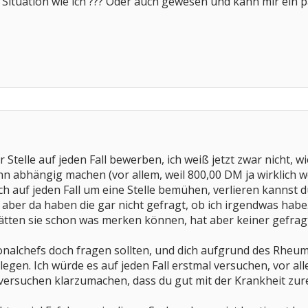
he Situation wie ich ??? Oder auch gewesen und kann mir ein 
 Stelle auf jeden Fall bewerben, ich weiß jetzt zwar nicht, wi
 abhängig machen (vor allem, weil 800,00 DM ja wirklich wen
h auf jeden Fall um eine Stelle bemühen, verlieren kannst du 
aber da haben die gar nicht gefragt, ob ich irgendwas habe
ätten sie schon was merken können, hat aber keiner gefrag
onalchefs doch fragen sollten, und dich aufgrund des Rheu
legen. Ich würde es auf jeden Fall erstmal versuchen, vor a
versuchen klarzumachen, dass du gut mit der Krankheit zur