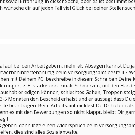
cht soviel Erfahrung in dieser Sache, aber es ist bestimmt 
h wünsche dir auf jeden Fall viel Glück bei deiner Stellensuch
al auf bei den Arbeitgebern, mehr als Absagen kannst Du j
chwerbehindertenantrag beim Versorgungsamt bestellt ? Wen
iben mit Deinem PC, beschreibe in diesem Schreiben Deine 
erungen, z. B. starke unnormale Schmerzen, mit den Händen
aushalt erledigen können, schlechtes Gehen, Treppen steig
3-5 Monaten den Bescheid erhälst und er aussagt dass Du e
rte beantragen. Beim Arbeitsamt meldest Du Dich dann als 
wenn es mit den Bewerbungen so nicht klappt, bleibt Dir garn
ag !
is geben, dann lege einen Widerspruch beim Versorgungsam
lfen, dies sind alles Sozialanwälte.