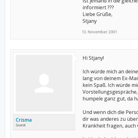
Ist jemand in die gleic
informiert ???
Liebe Grüße,
Stjany
13. November 2001
Hi Stjany!
Ich würde mich an deiner
lang von deinem Ex-Mann
kein Spaß. Ich würde mic
Vorstellungsgespräche, 
humpele ganz gut, da h
Und wenn dich die Pers
dir was anderes zu über
Crisma
Krankheit fragen, auch 
Guest