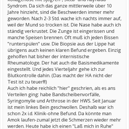
Syndrom. Da sich das ganze mittlerweile über 10
Jahre hinzieht, sind die Beschwerden immer mehr
geworden. Nach 2-3 Std. wache ich nachts immer auf,
weil der Mund so trocken ist. Die Nase habe auch ich
ständig verkrustet. Die Zunge ist eingerissen und
manche Speisen brennen. Oft muß ich jeden Bissen
"runterspülen" usw. Die Biopsie aus der Lippe hat
übrigens auch keinen klaren Befund ergeben. Einzig
geholfen hat bisher der internistische
Rheumatologe. Der hat auch die Basismedikamente
eingestellt. Und jedes Vierteljahr gehe ich zur
Blutkontrolle dahin. (Das macht der HA nicht-der
Test ist zu teuer!!!)
Auch ich habe reichlich "hier" geschrien, als es ans
Verteilen ging: habe Bandscheibenvorfälle,
Syringomylie und Arthrose in der HWS. Seit Januar
ist mein linkes Bein geschwollen. Deshalb war ich
schon 2x i.d. Klinik-ohne Befund. Da könnte man
Amok laufen-zumal jetzt die Schmerzen wieder mehr
werden. Heute habe ich einen "Laß mich in Ruhe"