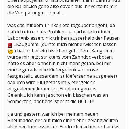
überhaupt Jemand nachvollziehen kann, dann sind's
die RO'ler...ich gehe also davon aus ihr verzeiht mir
die Verspätung nochmal......
was das mit dem Trinken etc. tagsüber angeht, da
hab ich ein echtes Problem....ich arbeite in einem
Labor=nix essen, nix trinken ausserhalb der Pausen
...Kaugummi (durfte mich nicht erwischen lassen
) hat bisher ein bisschen geholfen....Kaugummi
wurde mir jetzt striktens vom Zahndoc verboten,
hätte es aber ohnehin nicht mehr getan, bei mir
wurde gerade eine Kiefergelenksarthrose
festgestellt, ausserdem ist Kiefersehne ausgeleiert,
dadurch wird Blutgefäss im Kiefergelenk
eingeklemmt,kommt zu Einblutungen ins
Gelenk.....ich kenn ja schon ein bisschen was an
Schmerzen, aber das ist echt die HÖLLE!!
tja und gestern war ich bei meinem neuen
Rheumadoc, der auf mich einen eher gelangweilten
als einen interessierten Eindruck machte...er hat das