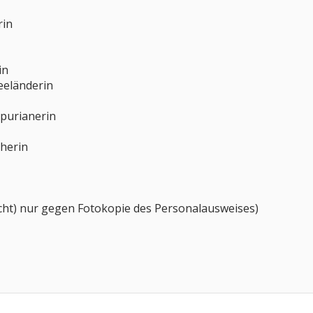
rin
in
eeländerin
apurianerin
cherin
leicht) nur gegen Fotokopie des Personalausweises)