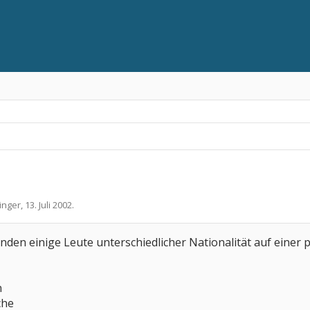
inger
,
13. Juli 2002
.
den einige Leute unterschiedlicher Nationalität auf einer p
n
che