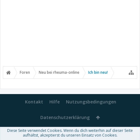
Foren
Neu bei rheuma-online
Ich bin neu!
Kontakt
Hilfe
Nutzungsbedingungen
Datenschutzerklärung
Diese Seite verwendet Cookies. Wenn du dich weiterhin auf dieser Seite
Forum software by XenForo™
aufhältst, akzeptierst du unseren Einsatz von Cookies.
-
Deutsch von xenDach