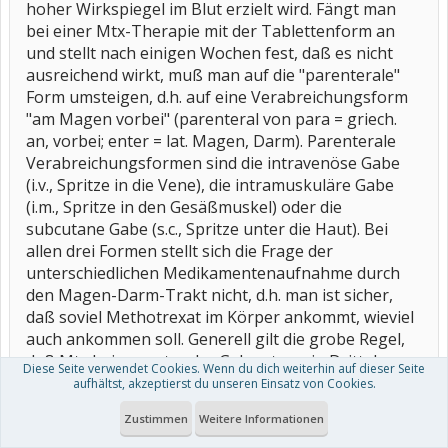
hoher Wirkspiegel im Blut erzielt wird. Fängt man
bei einer Mtx-Therapie mit der Tablettenform an
und stellt nach einigen Wochen fest, daß es nicht
ausreichend wirkt, muß man auf die "parenterale"
Form umsteigen, d.h. auf eine Verabreichungsform
"am Magen vorbei" (parenteral von para = griech.
an, vorbei; enter = lat. Magen, Darm). Parenterale
Verabreichungsformen sind die intravenöse Gabe
(i.v., Spritze in die Vene), die intramuskuläre Gabe
(i.m., Spritze in den Gesäßmuskel) oder die
subcutane Gabe (s.c., Spritze unter die Haut). Bei
allen drei Formen stellt sich die Frage der
unterschiedlichen Medikamentenaufnahme durch
den Magen-Darm-Trakt nicht, d.h. man ist sicher,
daß soviel Methotrexat im Körper ankommt, wieviel
auch ankommen soll. Generell gilt die grobe Regel,
daß Mtx bei parenteraler Gabe etwa ein Drittel
Diese Seite verwendet Cookies. Wenn du dich weiterhin auf dieser Seite
stärker wirkt als bei der Tablettengabe. Ein weiterer
aufhältst, akzeptierst du unseren Einsatz von Cookies.
Vorteil der parenteralen Gabe liegt darin, daß es von
Zustimmen
Weitere Informationen
vielen Patienten besser vertragen wird als die