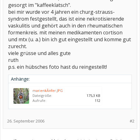
gesorgt im "kaffeeklatsch".
bei mir wurde vor 4 jahren ein churg-strauss-
syndrom festgestellt, das ist eine nekrotisierende
vaskulitis und gehört auch in den rheumatischen
formenkreis. mit meinen medikamenten cortison
und mtx (u. a.) bin ich gut eingestellt und komme gut
zurecht.
viele grüsse und alles gute
ruth
p.s. ein hübsches foto hast du reingestellt!
Anhänge:
marienkÃ¤fer.JPG
Dateigröße:
175,3 KB
Aufrufe:
112
26. September 2006
#2