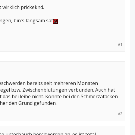
 wirklich prickeknd.
ngen, bin's langsam sat
#1
Beschwerden bereits seit mehreren Monaten
 Regel bzw. Zwischenblutungen verbunden. Auch hat
st das bei leibe nicht. Könnte bei den Schmerzatacken
isher den Grund gefunden.
#2
ese unterbauch beschwerden an. es ist total