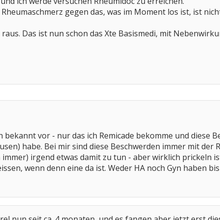
nd ich werde versuchen Rheumidoc zu erreichen.
 Rheumaschmerz gegen das, was im Moment los ist, ist nicht
 raus. Das ist nun schon das Xte Basismedi, mit Nebenwirku
h bekannt vor - nur das ich Remicade bekomme und diese 
Pausen) habe. Bei mir sind diese Beschwerden immer mit der
immer) irgend etwas damit zu tun - aber wirklich prickeln i
beissen, wenn denn eine da ist. Weder HA noch Gyn haben b
rel nun seit ca. 4 monaten, und es fangen aber jetzt erst di