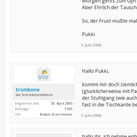
Morgen gehts zum Gyn u
Aber Ehrlich der Tausch
So, der Frust mußte mal
Pukki
5. Juni 2006
Hallo Pukki,
kommt mir doch ziemlic
trombone
(glücklicherweise mit 
die Schreibtischtäterin
der Stuhlgang (wie auch 
Registriert seit:
30. April 2003
fast in die Tischkante 
Beiträge:
1.653
Ort:
Brakel, Kreis Höxter
5. Juni 2006
hallo ihr, ich nehme enb