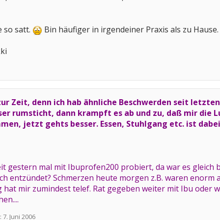
 so satt.
Bin häufiger in irgendeiner Praxis als zu Hause.
ki
zur Zeit, denn ich hab ähnliche Beschwerden seit letzt
er rumsticht, dann krampft es ab und zu, daß mir die L
n, jetzt gehts besser. Essen, Stuhlgang etc. ist dabe
seit gestern mal mit Ibuprofen200 probiert, da war es gleich
h entzündet? Schmerzen heute morgen z.B. waren enorm als 
ng hat mir zumindest telef. Rat gegeben weiter mit Ibu ode
en....
:
7. Juni 2006