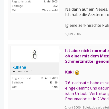
Registriert seit:
1. Mai 2003
Beiträge:
302
Na dann auf ein Neues.
Ort:
Westerwald
Ich habe die Arzttermine
lg eine zerknirschte Puk
6. Juni 2006
Ist aber nicht normal 
ob einer mit dem Mess
Schmerzmittel genomme
kukana
in memoriam †
Kuki
Registriert seit:
30. April 2003
7.6. nachsatz: habe es 
Beiträge:
13.139
Ort:
Köln
eingeklemmt und dadurc
ist in Urlaub, Vertretu
Rheumadoc ist in 2 Woch
6. Juni 2006
Zuletzt bearbeitet