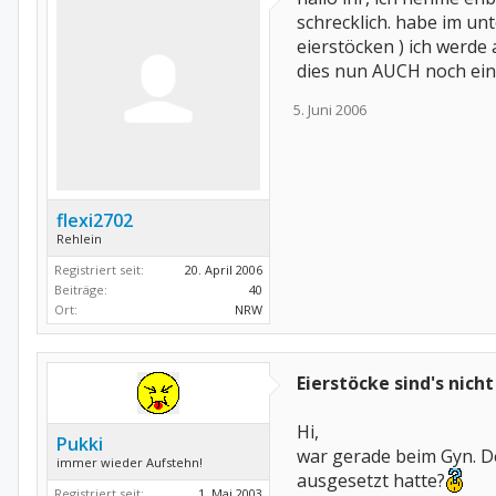
schrecklich. habe im un
eierstöcken ) ich werde
dies nun AUCH noch ein
5. Juni 2006
flexi2702
Rehlein
Registriert seit:
20. April 2006
Beiträge:
40
Ort:
NRW
Eierstöcke sind's nicht
Hi,
Pukki
war gerade beim Gyn. Der
immer wieder Aufstehn!
ausgesetzt hatte?
Registriert seit:
1. Mai 2003