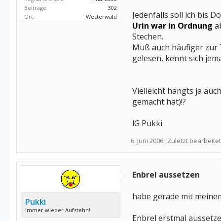
Beiträge:
302
Jedenfalls soll ich bis
Ort:
Westerwald
Urin war in Ordnung
a
Stechen.
Muß auch häufiger zur 
gelesen, kennt sich jem
Vielleicht hängts ja au
gemacht hat)!?
lG Pukki
6. Juni 2006
Zuletzt bearbeitet
Enbrel aussetzen
habe gerade mit meinem
Pukki
immer wieder Aufstehn!
Enbrel erstmal aussetz