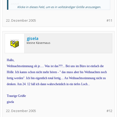
engel
Klicke in dieses Feld, um es in vollständiger Größe anzuzeigen.
22. Dezember 2005
#11
gisela
kleine Käsemaus
Hallo,
Weihnachtsstimmung oh je..... Was ist das???... Bei uns im Büro ist einfach die
Hölle. Ich kanns schon nicht mehr hören - " das muss aber bis Weihnachten noch
fertig werden". Ich bin eigentlich total fertig.... An Weihnachtsstimmung nicht zu
denken. Am 24. 12 fall ich dann wahrscheinlich in ein tiefes Loch...
Traurige Grüße
gisela
22. Dezember 2005
#12