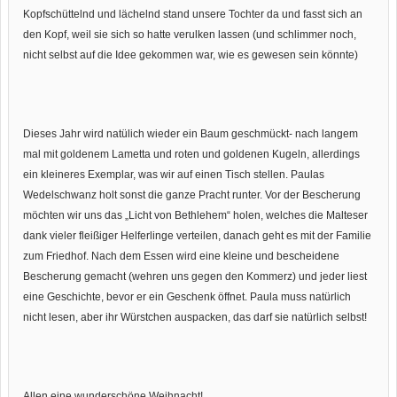
Kopfschüttelnd und lächelnd stand unsere Tochter da und fasst sich an
den Kopf, weil sie sich so hatte verulken lassen (und schlimmer noch,
nicht selbst auf die Idee gekommen war, wie es gewesen sein könnte)
Dieses Jahr wird natülich wieder ein Baum geschmückt- nach langem
mal mit goldenem Lametta und roten und goldenen Kugeln, allerdings
ein kleineres Exemplar, was wir auf einen Tisch stellen. Paulas
Wedelschwanz holt sonst die ganze Pracht runter. Vor der Bescherung
möchten wir uns das „Licht von Bethlehem“ holen, welches die Malteser
dank vieler fleißiger Helferlinge verteilen, danach geht es mit der Familie
zum Friedhof. Nach dem Essen wird eine kleine und bescheidene
Bescherung gemacht (wehren uns gegen den Kommerz) und jeder liest
eine Geschichte, bevor er ein Geschenk öffnet. Paula muss natürlich
nicht lesen, aber ihr Würstchen auspacken, das darf sie natürlich selbst!
Allen eine wunderschöne Weihnacht!