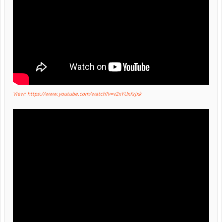
View: https://www.youtube.com/watch?v=v2xYUxXrjxk