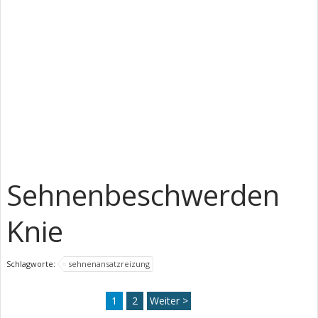
Sehnenbeschwerden
Knie
Schlagworte:
sehnenansatzreizung
1
2
Weiter >