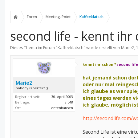
Foren
Meeting-Point
Kaffeeklatsch
second life - kennt ihr
Dieses Thema im Forum "
Kaffeeklatsch
" wurde erstellt von
Marie2
,
1
kennt ihr schon *
second lif
hat jemand schon dort
Marie2
oder nur mal reingesc
nobody is perfect ;)
ich glaube es war spieg
Registriert seit:
30. April 2003
eines tages werden vie
Beiträge:
8.548
ich glaube, möglich is
Ort:
entenhausen
http://secondlife.com/w
Second Life ist eine vi