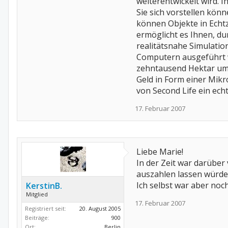
weiterentwickelt wird. 
Sie sich vorstellen könn
können Objekte in Echtze
ermöglicht es Ihnen, dur
realitätsnahe Simulati
Computern ausgeführt wi
zehntausend Hektar umf
Geld in Form einer Mik
von Second Life ein ec
17. Februar 2007
Liebe Marie!
In der Zeit war darüber 
auszahlen lassen würde,
Ich selbst war aber noc
KerstinB.
Mitglied
17. Februar 2007
Registriert seit:
20. August 2005
Beiträge:
900
Ort:
Berlin