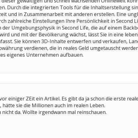
In dieser gewaltigen und schnell wachsenden Onlinewelt könn
en. Durch die integrierten Tools für die Inhaltserstellung si
it und in Zusammenarbeit mit anderen erstellen. Eine unglaub
ch zahlreiche Einstellungen Ihre Persönlichkeit in Second Li
on der Umgebungsphysik in Second Life, die auf einem Bac
rd und mit der Bevölkerung wächst, lässt Sie in eine leben
asst. Sie können 3D-Inhalte entwerfen und verkaufen, Lan
rowährung verdienen, die in reales Geld umgetauscht werde
htes eigenes Unternehmen aufbauen.
vor einiger ZEit ein Artikel. Es gibt da ja schon die erste re
 hätte sie die Millionen auch im realen Leben.
h nicht da. Wollte irgendwann mal reinschauen.