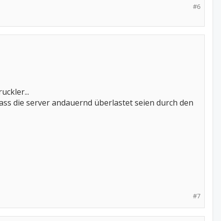
#6
uckler...
 dass die server andauernd überlastet seien durch den
#7