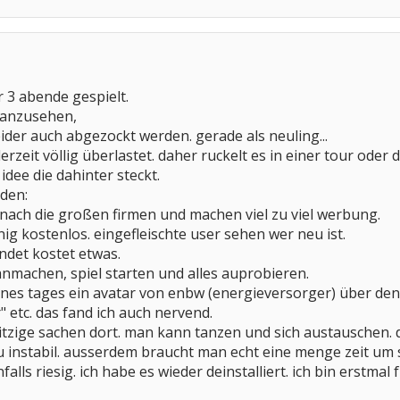
r 3 abende gespielt.
 anzusehen,
ider auch abgezockt werden. gerade als neuling...
derzeit völlig überlastet. daher ruckelt es in einer tour oder
 idee die dahinter steckt.
den:
ach die großen firmen und machen viel zu viel werbung.
ig kostenlos. eingefleischte user sehen wer neu ist.
indet kostet etwas.
 anmachen, spiel starten und alles auprobieren.
r eines tages ein avatar von enbw (energieversorger) über 
 etc. das fand ich auch nervend.
itzige sachen dort. man kann tanzen und sich austauschen. di
 zu instabil. ausserdem braucht man echt eine menge zeit um 
nfalls riesig. ich habe es wieder deinstalliert. ich bin erstm