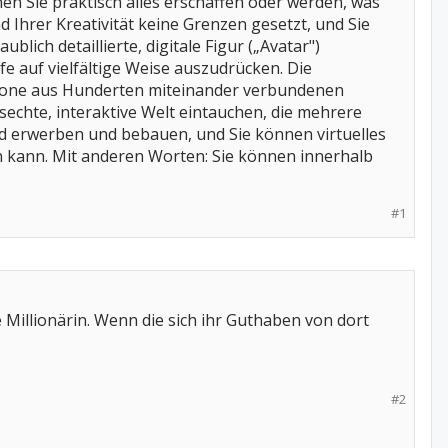
en Sie praktisch alles erschaffen oder werden, was
nd Ihrer Kreativität keine Grenzen gesetzt, und Sie
lich detaillierte, digitale Figur („Avatar")
fe auf vielfältige Weise auszudrücken. Die
kbone aus Hunderten miteinander verbundenen
sechte, interaktive Welt eintauchen, die mehrere
d erwerben und bebauen, und Sie können virtuelles
n kann. Mit anderen Worten: Sie können innerhalb
#1
ale Millionärin. Wenn die sich ihr Guthaben von dort
#2