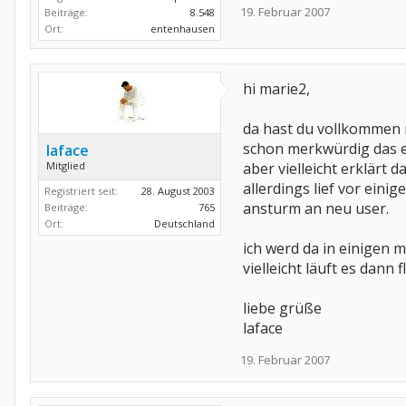
19. Februar 2007
Beiträge:
8.548
Ort:
entenhausen
hi marie2,
da hast du vollkommen 
schon merkwürdig das es 
laface
Mitglied
aber vielleicht erklärt 
allerdings lief vor eini
Registriert seit:
28. August 2003
ansturm an neu user.
Beiträge:
765
Ort:
Deutschland
ich werd da in einigen
vielleicht läuft es dann 
liebe grüße
laface
19. Februar 2007