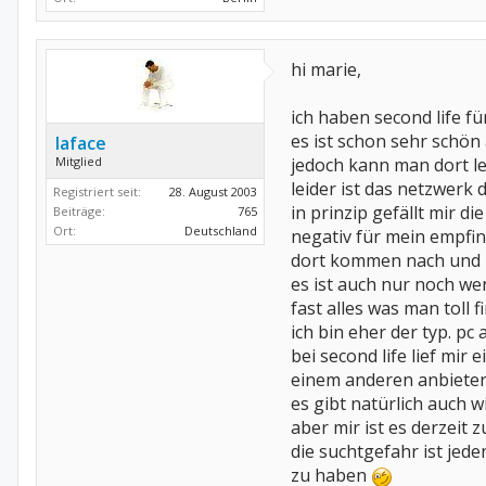
hi marie,
ich haben second life fü
es ist schon sehr schön
laface
Mitglied
jedoch kann man dort le
leider ist das netzwerk 
Registriert seit:
28. August 2003
in prinzip gefällt mir die
Beiträge:
765
Ort:
Deutschland
negativ für mein empfin
dort kommen nach und n
es ist auch nur noch wen
fast alles was man toll f
ich bin eher der typ. pc
bei second life lief mi
einem anderen anbieter"
es gibt natürlich auch w
aber mir ist es derzeit
die suchtgefahr ist jede
zu haben