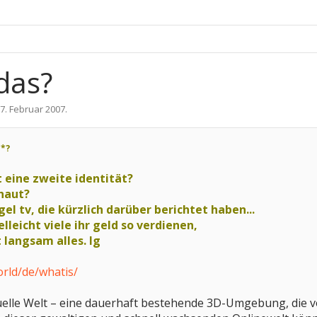
 das?
7. Februar 2007
.
e
*?
 eine zweite identität?
haut?
el tv, die kürzlich darüber berichtet haben...
lleicht viele ihr geld so verdienen,
t langsam alles. lg
orld/de/whatis/
rtuelle Welt – eine dauerhaft bestehende 3D-Umgebung, die