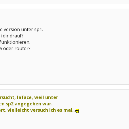
ife version unter sp1.
 dir drauf?
funktionieren.
fw oder router?
rsucht, laface, weil unter
en sp2 angegeben war.
ert. vielleicht versuch ich es mal..