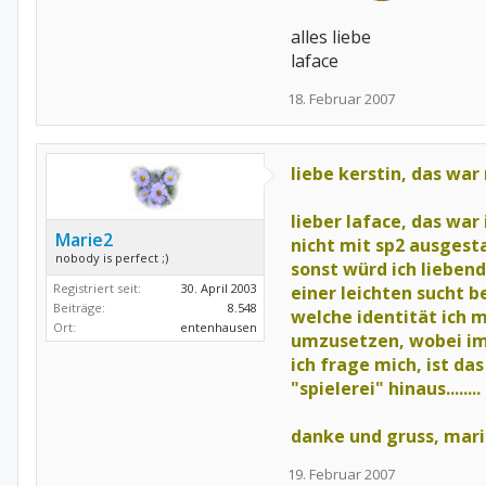
alles liebe
laface
18. Februar 2007
liebe kerstin, das war 
lieber laface, das war 
Marie2
nicht mit sp2 ausgest
nobody is perfect ;)
sonst würd ich lieben
Registriert seit:
30. April 2003
einer leichten sucht 
Beiträge:
8.548
welche identität ich 
Ort:
entenhausen
umzusetzen,
wobei im
ich frage mich, ist das
"spielerei" hinaus........
danke und gruss, mar
19. Februar 2007