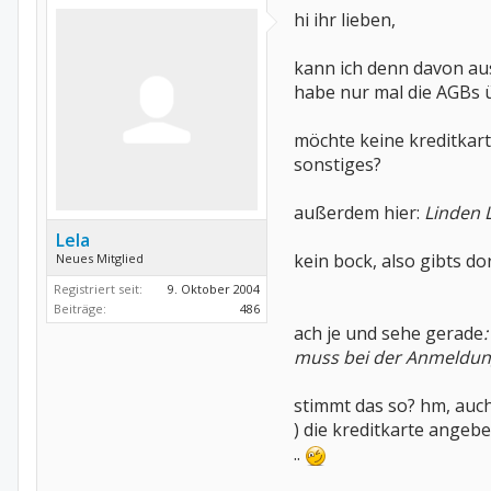
hi ihr lieben,
kann ich denn davon aus
habe nur mal die AGBs üb
möchte keine kreditkar
sonstiges?
außerdem hier:
Linden L
Lela
kein bock, also gibts d
Neues Mitglied
Registriert seit:
9. Oktober 2004
Beiträge:
486
ach je und sehe gerade
:
muss bei der Anmeldung
stimmt das so? hm, auch
) die kreditkarte angebe
..