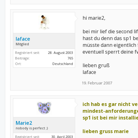
hi marie2,
bei mir lief die second l
hast du denn das sp1 bei
laface
Mitglied
müsste dann eigentlich 
eventuell sperrt deine 
Registriert seit:
28. August 2003
Beiträge:
765
Ort:
Deutschland
lieben gruß
laface
19. Februar 2007
ich hab es gar nicht ve
mindest-anforderung
sp1 ist bei mir installi
Marie2
nobody is perfect ;)
lieben gruss marie
Registriert seit:
30. April 2003