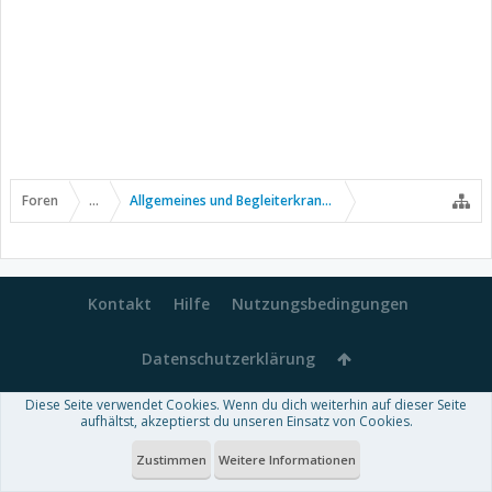
Foren
...
Allgemeines und Begleiterkrankungen
Kontakt
Hilfe
Nutzungsbedingungen
Datenschutzerklärung
Diese Seite verwendet Cookies. Wenn du dich weiterhin auf dieser Seite
Forum software by XenForo™
aufhältst, akzeptierst du unseren Einsatz von Cookies.
-
Deutsch von xenDach
Some XenForo functionality crafted by
Audentio Design
.
Theme designed by
ThemeHouse
.
Zustimmen
Weitere Informationen