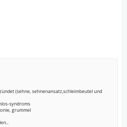
ntzündet (sehne, sehnenansatz,schleimbeutel und
anlos-syndroms
ronie, grummel
en...