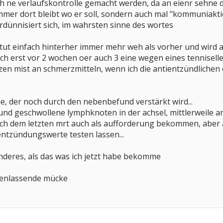
tlich ne verlaufskontrolle gemacht werden, da an eienr sehne
mmer dort bleibt wo er soll, sondern auch mal "kommuniakt
rdünnisiert sich, im wahrsten sinne des wortes
 tut einfach hinterher immer mehr weh als vorher und wird a
 doch erst vor 2 wochen oer auch 3 eine wegen eines tenni
n mist an schmerzmitteln, wenn ich die antientzündlichen e
ie, der noch durch den nebenbefund verstärkt wird...
nd geschwollene lymphknoten in der achsel, mittlerweile 
ach dem letzten mrt auch als aufforderung bekommen, abe
ntzündungswerte testen lassen...
nderes, als das was ich jetzt habe bekomme
ngenlassende mücke