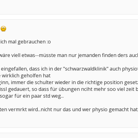
,
lich mal gebrauchen :o
 wäre viell etwas--müsste man nur jemanden finden ders au
e eingefallen, dass ich in der "schwarzwaldklinik" auch phy
 wirklich geholfen hat
ginn, immer die schulter wieder in die richtige position ge
issl gedauert, so dass für übungen nciht mehr soo viel zeit
gar für ein paar std weg...
kten vermrkt wird...nicht nur das und wer physio gemacht ha