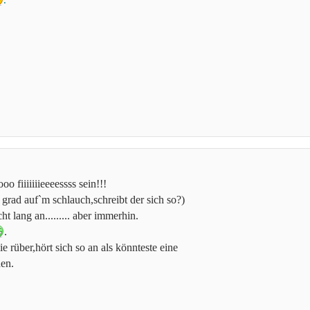
.
 fiiiiiiieeeessss sein!!!
h grad auf`m schlauch,schreibt der sich so?)
ht lang an......... aber immerhin.
.
ie rüber,hört sich so an als könnteste eine
hen.