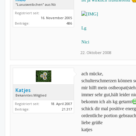
Ist ja wirklich frustrierend
"Luxusweibchen" aus Nö
Registriert seit:
16. November 2005
Beiträge:
486
Lg
Nici
22. Oktober 2008
ach mücke,
schulterschmerzen können sooo
mir hilft mein ostheopat(ste
Katjes
immer sehr gut,hält leider nic
Bekanntes Mitglied
bekomm ich als kg getarnt
Registriert seit:
18. April 2007
schick dir mal positive energ
Beiträge:
21.317
ordentliche portion gebrauc
liebe grüße
katjes