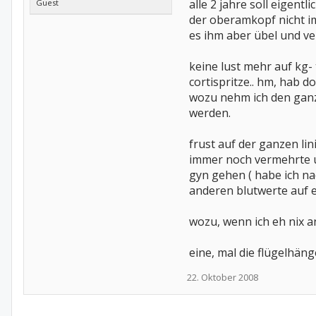
alle 2 jahre soll eigen
Guest
der oberamkopf nicht i
es ihm aber übel und ve
keine lust mehr auf kg-
cortispritze.. hm, hab
wozu nehm ich den ganze
werden.
frust auf der ganzen lin
immer noch vermehrte u
gyn gehen ( habe ich n
anderen blutwerte auf e
wozu, wenn ich eh nix a
eine, mal die flügelhä
22. Oktober 2008