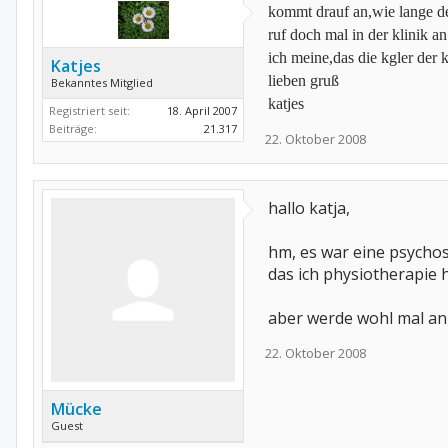
kommt drauf an,wie lange dei
ruf doch mal in der klinik a
ich meine,das die kgler der
Katjes
lieben gruß
Bekanntes Mitglied
katjes
Registriert seit:
18. April 2007
Beiträge:
21.317
22. Oktober 2008
hallo katja,
hm, es war eine psychos
das ich physiotherapie h
aber werde wohl mal an
22. Oktober 2008
Mücke
Guest