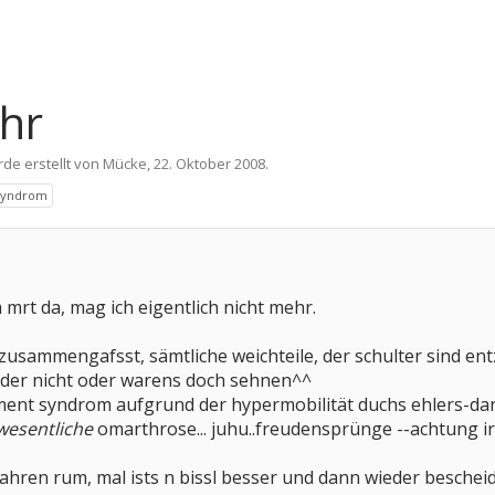
hr
rde erstellt von
Mücke
,
22. Oktober 2008
.
syndrom
mrt da, mag ich eigentlich nicht mehr.
zusammengafsst, sämtliche weichteile, der schulter sind e
bänder nicht oder warens doch sehnen^^
ent syndrom aufgrund der hypermobilität duchs ehlers-d
wesentliche
omarthrose... juhu..freudensprünge --achtung i
ahren rum, mal ists n bissl besser und dann wieder bescheid