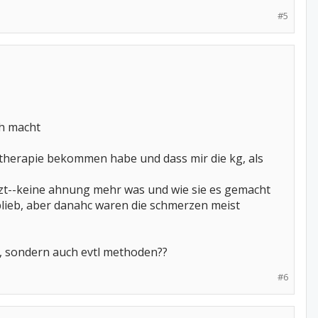
#5
ch macht
siotherapie bekommen habe und dass mir die kg, als
setzt--keine ahnung mehr was und wie sie es gemacht
 blieb, aber danahc waren die schmerzen meist
t, sondern auch evtl methoden??
#6