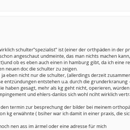
irklich schulter"spezialist" ist (einer der orthpäden in der pr
h schon angeschaut undmeinte, das man nichts machen kan
nzt)und ob es eben auch einen in hamburg gibt, da ich eine r
en neuen doc die schulter zu zeigen.
 ja eben nicht nur die schulter, (allerdings derzeit zusamm
se entzündungen entstehen u.a. durch die grunderkranung -eh
die haben gesagt, mehr als kg geht nicht, operieren, würden
ingement und ehlers-danlos sich wohl nciht wirklich vertr
 den termin zur besprechung der bilder bei meinem orthopä
on kg erwähnte ( bsiher war ich damit in einer praxis, die sic
h noch nen ass im ärmel oder eine adresse für mich