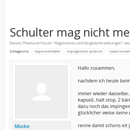
Schulter mag nicht me
Dieses Thema im Forum "
Allgemeines und Begleiterkrankungen
" wu
Schlagworte:
hypermobilitã¤t
impingement syndrom
subacromial
Hallo zusammen,
nachdem ich heute beim 
immer wieder dasselbe..
kapsel)...halt stop, 2 
dazu noch das impingem
glücklicher weise
keine 
renne damit schons eit j
Mücke