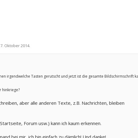
17. Oktober 2014
.
hen irgendwelche Tasten gerutscht und jetzt ist die gesamte Bildschirmschrift 
r hinkriege?
hreiben, aber alle anderen Texte, z.B. Nachrichten, bleiben
 (Startseite, Forum usw.) kann ich kaum erkennen.
mand bei mir, ich bin einfach zu dämlich! Und danke!