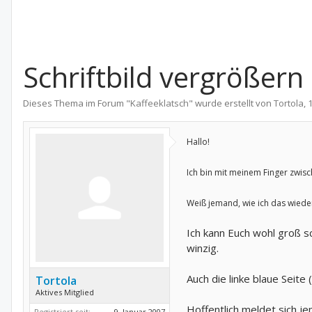
Schriftbild vergrößern
Dieses Thema im Forum "
Kaffeeklatsch
" wurde erstellt von
Tortola
,
Hallo!
Ich bin mit meinem Finger zwisc
Weiß jemand, wie ich das wiede
Ich kann Euch wohl groß sc
winzig.
Auch die linke blaue Seite
Tortola
Aktives Mitglied
Hoffentlich meldet sich je
Registriert seit:
9. Januar 2007