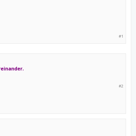
#1
reinander.
#2