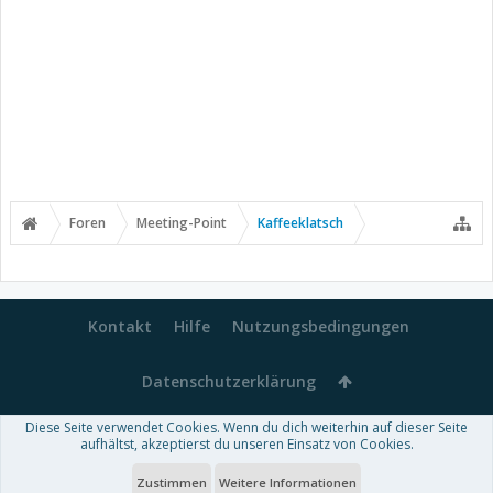
Foren
Meeting-Point
Kaffeeklatsch
Kontakt
Hilfe
Nutzungsbedingungen
Datenschutzerklärung
Diese Seite verwendet Cookies. Wenn du dich weiterhin auf dieser Seite
Forum software by XenForo™
aufhältst, akzeptierst du unseren Einsatz von Cookies.
-
Deutsch von xenDach
Some XenForo functionality crafted by
Audentio Design
.
Theme designed by
ThemeHouse
.
Zustimmen
Weitere Informationen