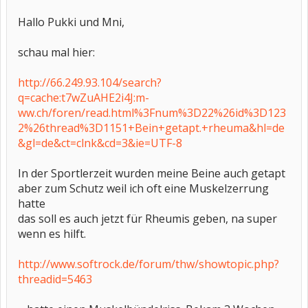
Hallo Pukki und Mni,
schau mal hier:
http://66.249.93.104/search?
q=cache:t7wZuAHE2i4J:m-
ww.ch/foren/read.html%3Fnum%3D22%26id%3D123
2%26thread%3D1151+Bein+getapt.+rheuma&hl=de
&gl=de&ct=clnk&cd=3&ie=UTF-8
In der Sportlerzeit wurden meine Beine auch getapt
aber zum Schutz weil ich oft eine Muskelzerrung
hatte
das soll es auch jetzt für Rheumis geben, na super
wenn es hilft.
http://www.softrock.de/forum/thw/showtopic.php?
threadid=5463