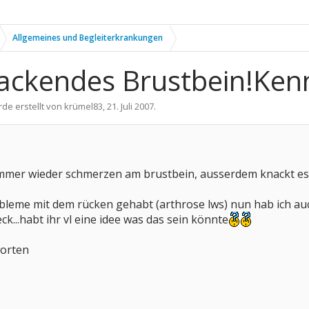
Allgemeines und Begleiterkrankungen
ckendes Brustbein!Kennt
rde erstellt von
krümel83
,
21. Juli 2007
.
it immer wieder schmerzen am brustbein, ausserdem knackt 
leme mit dem rücken gehabt (arthrose lws) nun hab ich auc
eck...habt ihr vl eine idee was das sein könnte
worten