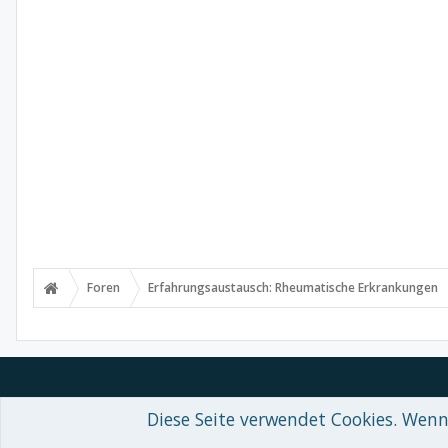
Foren
Erfahrungsaustausch: Rheumatische Erkrankungen
Diese Seite verwendet Cookies. Wenn 
Forum software by XenForo™
© 2010-2018 XenForo Ltd.
-
Deutsch von
Some XenForo functionality crafted by
Audentio Design
.