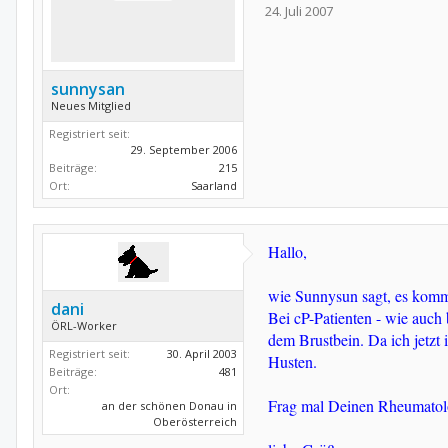
24. Juli 2007
sunnysan
Neues Mitglied
Registriert seit:
29. September 2006
Beiträge:
215
Ort:
Saarland
Hallo,
wie Sunnysun sagt, es komm
dani
Bei cP-Patienten - wie auch
ÖRL-Worker
dem Brustbein. Da ich jetzt 
Registriert seit:
30. April 2003
Husten.
Beiträge:
481
Ort:
Frag mal Deinen Rheumatolog
an der schönen Donau in
Oberösterreich