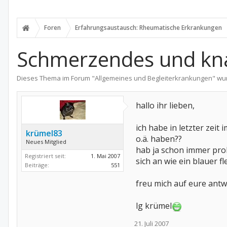
Foren
Erfahrungsaustausch: Rheumatische Erkrankungen
Schmerzendes und kna
Dieses Thema im Forum "
Allgemeines und Begleiterkrankungen
" wu
hallo ihr lieben,
ich habe in letzter ze
krümel83
o.ä. haben??
Neues Mitglied
hab ja schon immer prob
Registriert seit:
1. Mai 2007
sich an wie ein blauer fl
Beiträge:
551
freu mich auf eure ant
lg krümel
21. Juli 2007