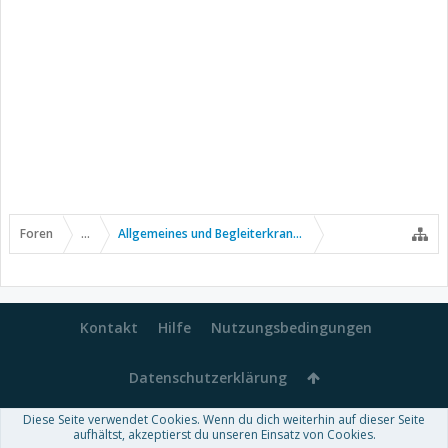
Foren
...
Allgemeines und Begleiterkrankungen
Kontakt
Hilfe
Nutzungsbedingungen
Datenschutzerklärung
Diese Seite verwendet Cookies. Wenn du dich weiterhin auf dieser Seite
Forum software by XenForo™
aufhältst, akzeptierst du unseren Einsatz von Cookies.
-
Deutsch von xenDach