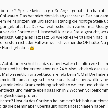
bei der 2. Spritze keine so große Angst gehabt, ich hab abe
ühl waren. Das hat mich ziemlich abgeschreckt. Der hat da
 Reinspritzen mit Ultraschall ständig die richtige Stelle 
gar geblutet hat. Der war wahrscheinlich vorher mal Metzg
hat vor der Spritze mit Ultraschall kurz die Stelle gesucht, 
erpasst. Ging alles ratz fatz. So wie ich es verstanden hab,
r ersten nicht der Fall war weil ich vorher die OP hatte. Na ja
ie Hand gehalten
s Autofahren schuld ist, das dauert wahrscheinlich wie bei m
lten und bei der ersten aber nur 24 h. Also, ich denk dass si
 Mal wesentlich unspektakulärer als beim 1. Mal. Die haben d
h mein Rheumatologe schon so kurz drauf sehen wollte, ab
logie mir keine Krankmeldung schreiben wollten und ich si
entdeckt und meinte eben dass ich in 2 Wochen vorbeikommen
as gleich überprüfen.
wischen? Hast du das Cortison bekommen? Ich hab nur einma
, da die bei mir aber überhaupt nicht angeschlagen haben, h