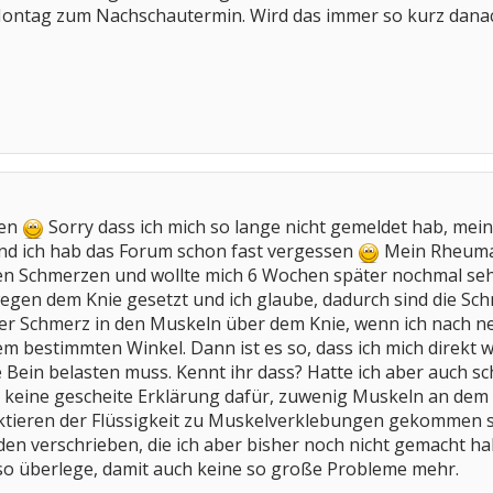
ontag zum Nachschautermin. Wird das immer so kurz danach
ten
Sorry dass ich mich so lange nicht gemeldet hab, me
d ich hab das Forum schon fast vergessen
Mein Rheumat
 Schmerzen und wollte mich 6 Wochen später nochmal sehen
en dem Knie gesetzt und ich glaube, dadurch sind die Sc
cher Schmerz in den Muskeln über dem Knie, wenn ich nach n
nem bestimmten Winkel. Dann ist es so, dass ich mich direk
Bein belasten muss. Kennt ihr dass? Hatte ich aber auch sch
eine gescheite Erklärung dafür, zuwenig Muskeln an dem Kni
nktieren der Flüssigkeit zu Muskelverklebungen gekommen se
n verschrieben, die ich aber bisher noch nicht gemacht 
 so überlege, damit auch keine so große Probleme mehr.