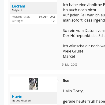
Ich habe eine ähnliche E
Lecram
ich auch noch nicht.
Mitglied
Auf jeden Fall war ich 
Registriert seit:
30. April 2003
man sofort, dass irgend
Beiträge:
194
So rein vom Datum vermu
Der Höhepunkt des Schm
Ich wünsche dir noch w
Viele Grüße
Marcel
5. Mai 2005
Rso
Hallo Torty,
Havin
Neues Mitglied
gerade heute früh habe