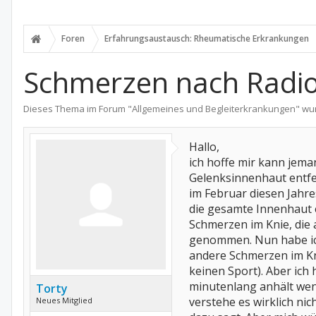
Foren
Erfahrungsaustausch: Rheumatische Erkrankungen
Schmerzen nach Radio
Dieses Thema im Forum "
Allgemeines und Begleiterkrankungen
" wu
Hallo,
ich hoffe mir kann jeman
Gelenksinnenhaut entfer
im Februar diesen Jahre
die gesamte Innenhaut e
Schmerzen im Knie, die
genommen. Nun habe ic
andere Schmerzen im Kni
keinen Sport). Aber ich
minutenlang anhält wenn 
Torty
verstehe es wirklich n
Neues Mitglied