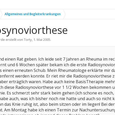
Allgemeines und Begleiterkrankungen
synoviorthese
rde erstellt von
Torty
,
1. Mai 2005
.
d einen Rat geben. Ich leide seit 7 Jahren an Rheuma im rec
nt und 6 Wochen später bekam ich die erste Radiosynoviort
s einen erneuten Schub. Mein Rheumatologe erklärte mir dass 
nfernt werden konnte. Er riet mir die Radiosynoviorthese z
 aber erträglich waren. Habe auch keine BasisTherapie me
h diese Radiosynoviorthese vor 1 1/2 Wochen bekommen un
e. Es schmerzt sehr stark beim gehen (ich schone es noch,
 habe auch, was ich bisher noch nie hatte und auch so nicht
das Knie ruhig ist, also beim sitzen oder im liegen! Bei de
icht. Am Montag habe ich einen Termin zur Nachuntersuchu