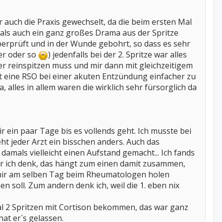
r auch die Praxis gewechselt, da die beim ersten Mal
mals auch ein ganz großes Drama aus der Spritze
überprüft und in der Wunde gebohrt, so dass es sehr
er oder so
) jedenfalls bei der 2. Spritze war alles
wo er reinspitzen muss und mir dann mit gleichzeitigem
 ist eine RSO bei einer akuten Entzündung einfacher zu
, alles in allem waren die wirklich sehr fürsorglich da
ir ein paar Tage bis es vollends geht. Ich musste bei
eht jeder Arzt ein bisschen anders. Auch das
amals vielleicht einen Aufstand gemacht... Ich fands
er ich denk, das hängt zum einen damit zusammen,
e mir am selben Tag beim Rheumatologen holen
 soll. Zum andern denk ich, weil die 1. eben nix
l 2 Spritzen mit Cortison bekommen, das war ganz
at er´s gelassen.