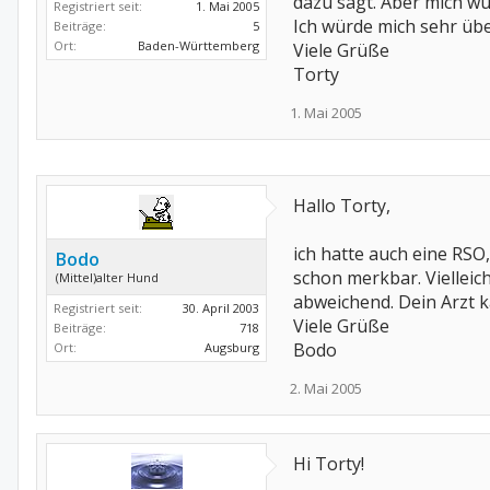
dazu sagt. Aber mich w
Registriert seit:
1. Mai 2005
Ich würde mich sehr üb
Beiträge:
5
Ort:
Baden-Württemberg
Viele Grüße
Torty
1. Mai 2005
Hallo Torty,
ich hatte auch eine RSO
Bodo
schon merkbar. Vielleic
(Mittel)alter Hund
abweichend. Dein Arzt k
Registriert seit:
30. April 2003
Viele Grüße
Beiträge:
718
Bodo
Ort:
Augsburg
2. Mai 2005
Hi Torty!