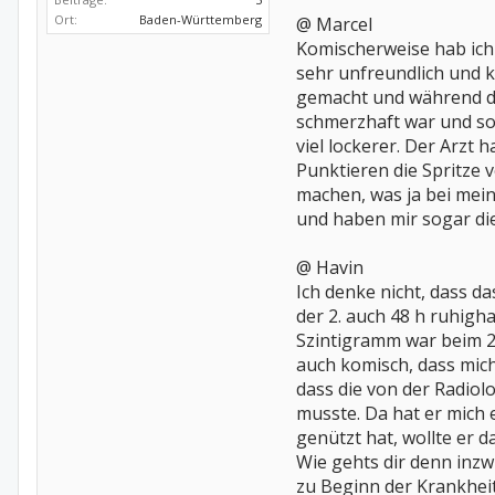
Ort:
Baden-Württemberg
@ Marcel
Komischerweise hab ich 
sehr unfreundlich und k
gemacht und während dem
schmerzhaft war und so
viel lockerer. Der Arzt 
Punktieren die Spritze v
machen, was ja bei meine
und haben mir sogar d
@ Havin
Ich denke nicht, dass da
der 2. auch 48 h ruhigha
Szintigramm war beim 2.
auch komisch, dass mic
dass die von der Radio
musste. Da hat er mich 
genützt hat, wollte er d
Wie gehts dir denn inz
zu Beginn der Krankheit