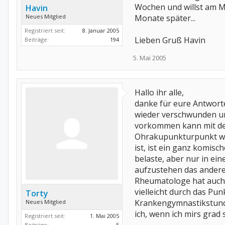
Wochen und willst am M
Havin
Neues Mitglied
Monate später...
Registriert seit:
8. Januar 2005
Lieben Gruß Havin
Beiträge:
194
5. Mai 2005
Hallo ihr alle,
danke für eure Antwor
wieder verschwunden un
vorkommen kann mit den
Ohrakupunkturpunkt weg
ist, ist ein ganz komis
belaste, aber nur in ei
aufzustehen das andere 
Rheumatologe hat auch k
vielleicht durch das Pu
Torty
Krankengymnastikstunde
Neues Mitglied
ich, wenn ich mirs grad
Registriert seit:
1. Mai 2005
Beiträge:
5