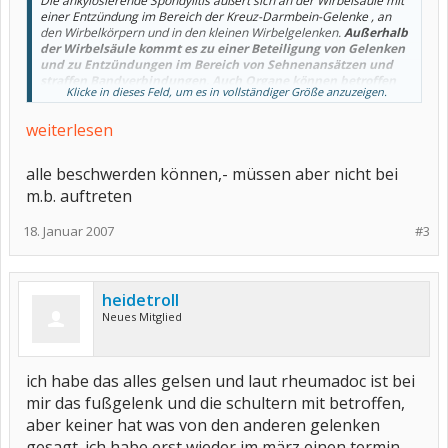
Die ankylosierende Spondylitis äußert sich an der Wirbelsäule mit
einer Entzündung im Bereich der Kreuz-Darmbein-Gelenke , an
den Wirbelkörpern und in den kleinen Wirbelgelenken.
Außerhalb
der Wirbelsäule kommt es zu einer Beteiligung von Gelenken
und zu Entzündungen im Bereich von Sehnenansätzen und
straffen Bandverbindungen. Auch Organe können betroffen
Klicke in dieses Feld, um es in vollständiger Größe anzuzeigen.
sein. Am häufigsten ist eine akute Regenbogenhaut-
Entzündung am Auge
(
Iritis
) .
weiterlesen
alle beschwerden können,- müssen aber nicht bei
m.b. auftreten
18. Januar 2007
#3
heidetroll
Neues Mitglied
ich habe das alles gelsen und laut rheumadoc ist bei
mir das fußgelenk und die schultern mit betroffen,
aber keiner hat was von den anderen gelenken
gesagt. ich habe erst wieder im märz einen termin.