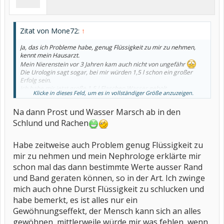
Zitat von Mone72:
↑
Ja, das ich Probleme habe, genug Flüssigkeit zu mir zu nehmen,
kennt mein Hausarzt.
Mein Nierenstein vor 3 Jahren kam auch nicht von ungefähr
Die Urologin sagt sogar, bei mir würden 1,5 l schon ein großer
Erfolg sein.
Ich habe mir jetzt große 1,5 l Flaschen Wasser geholt.
Klicke in dieses Feld, um es in vollständiger Größe anzuzeigen.
Habe so besser Kontrolle, davon wenigstens eine am Tag zu
schaffen.
Na dann Prost und Wasser Marsch ab in den
Dauert aber sicherlich, bis alles im Körper ankommt.
Schlund und Rachen
Habe zeitweise auch Problem genug Flüssigkeit zu
mir zu nehmen und mein Nephrologe erklärte mir
schon mal das dann bestimmte Werte ausser Rand
und Band geraten können, so in der Art. Ich zwinge
mich auch ohne Durst Flüssigkeit zu schlucken und
habe bemerkt, es ist alles nur ein
Gewöhnungseffekt, der Mensch kann sich an alles
gewöhnen, mittlerweile würde mir was fehlen, wenn