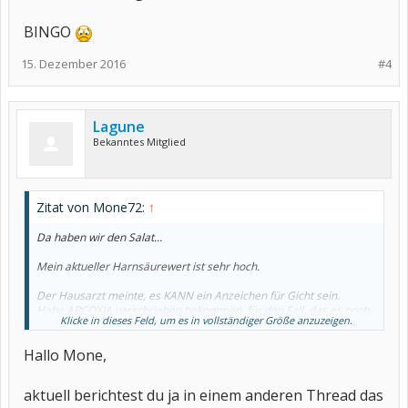
BINGO
15. Dezember 2016
#4
Lagune
Bekanntes Mitglied
Zitat von Mone72:
↑
Da haben wir den Salat...
Mein aktueller Harnsäurewert ist sehr hoch.
Der Hausarzt meinte, es KANN ein Anzeichen für Gicht sein.
Habe ARCOXIA verschrieben bekommen, für den Fall, das es noch
Klicke in dieses Feld, um es in vollständiger Größe anzuzeigen.
schmerzhafter wird.
Hallo Mone,
Soll außerdem die Füße schön warmhalten und auf meine
Ernährung achten.
aktuell berichtest du ja in einem anderen Thread das
BINGO